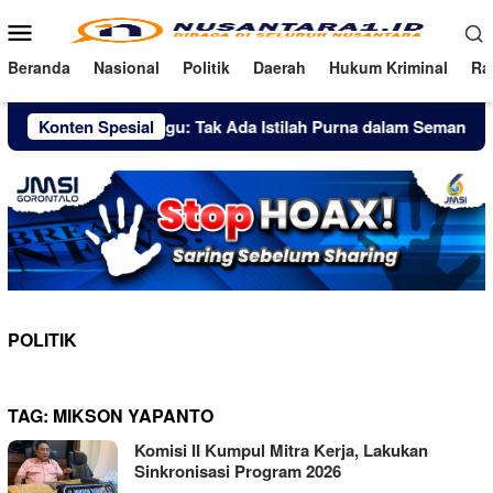
Loncat
Menu
ke
Mobile
konten
Beranda
Nasional
Politik
Daerah
Hukum Kriminal
Ra
Simson Zet Ringu: Tak Ada Istilah Purna dalam Semangat Pengab
Konten Spesial
POLITIK
TAG:
MIKSON YAPANTO
Komisi II Kumpul Mitra Kerja, Lakukan
Sinkronisasi Program 2026