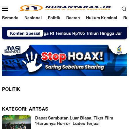
Loncat
Menu
ke
Mobile
konten
Beranda
Nasional
Politik
Daerah
Hukum Kriminal
Ra
ang Pinjol Warga RI Tembus Rp105 Triliun Hingga Juni 2026
Konten Spesial
POLITIK
KATEGORI:
ARTSAS
Dapat Sambutan Luar Biasa, Tiket Film
‘Harusnya Horror’ Ludes Terjual