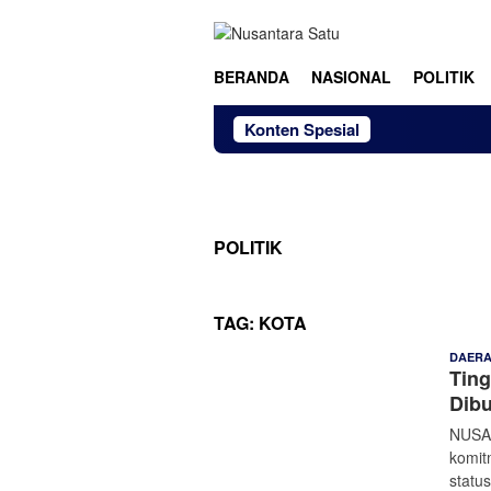
Loncat
ke
konten
BERANDA
NASIONAL
POLITIK
Konten Spesial
POLITIK
TAG:
KOTA
DAER
Ting
Dib
NUSAN
komit
statu