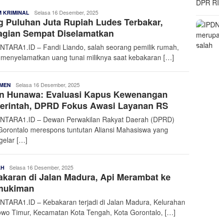
Admin
Selasa 16 Desember, 2025
 KRIMINAL
 Puluhan Juta Rupiah Ludes Terbakar,
Nusantara
agian Sempat Diselamatkan
TARA1.ID – Fandi Liando, salah seorang pemilik rumah,
 menyelamatkan uang tunai miliknya saat kebakaran […]
Admin
Selasa 16 Desember, 2025
MEN
an Hunawa: Evaluasi Kapus Kewenangan
Nusantara
erintah, DPRD Fokus Awasi Layanan RS
TARA1.ID – Dewan Perwakilan Rakyat Daerah (DPRD)
Gorontalo merespons tuntutan Aliansi Mahasiswa yang
elar […]
Admin
Selasa 16 Desember, 2025
AH
karan di Jalan Madura, Api Merambat ke
Nusantara
mukiman
TARA1.ID – Kebakaran terjadi di Jalan Madura, Kelurahan
owo Timur, Kecamatan Kota Tengah, Kota Gorontalo, […]