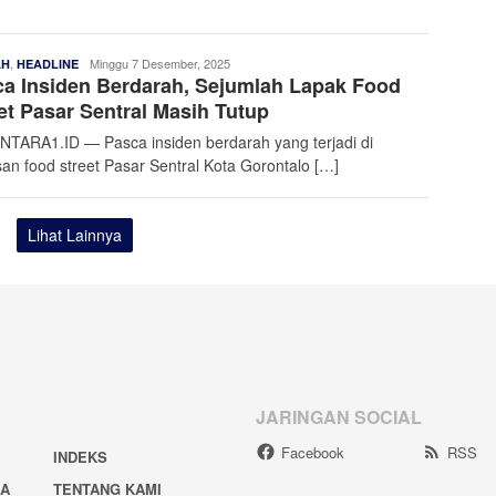
,
Admin
Minggu 7 Desember, 2025
AH
HEADLINE
a Insiden Berdarah, Sejumlah Lapak Food
Nusantara
et Pasar Sentral Masih Tutup
TARA1.ID — Pasca insiden berdarah yang terjadi di
an food street Pasar Sentral Kota Gorontalo […]
Lihat Lainnya
JARINGAN SOCIAL
Facebook
RSS
INDEKS
IA
TENTANG KAMI