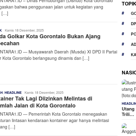
TARA1.ID – Dinas Perhubungan (Dishub) Kota Gorontalo
TOPI
askan bahwa penggunaan jalan untuk kegiatan yang
 […]
G
D
Admin
Kamis 18 Desember, 2025
K
P
a Golkar Kota Gorontalo Bukan Ajang
Nusantara
pecahan
A
TARA1.ID — Musyawarah Daerah (Musda) XI DPD II Partai
K
r Kota Gorontalo berlangsung dinamis dan […]
NASI
,
Admin
Kamis 18 Desember, 2025
AH
HEADLINE
ainer Tak Lagi Diizinkan Melintas di
Nusantara
HEADLI
mlah Jalan di Kota Gorontalo
Utang 
TARA1.ID — Pemerintah Kota Gorontalo menegaskan
Trili…
turan lintasan kendaraan kontainer agar hanya melintasi
yang […]