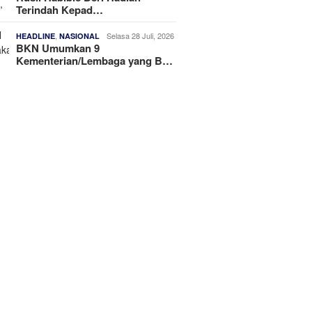
Terindah Kepad…
,
Selasa 28 Juli, 2026
HEADLINE
NASIONAL
BKN Umumkan 9
Kementerian/Lembaga yang B…