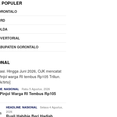
K POPULER
ORONTALO
PRD
OLDA
DVERTORIAL
ABUPATEN GORONTALO
ONAL
,
Rabu 5 Agustus, 2026
NE
NASIONAL
Pinjol Warga RI Tembus Rp105
,
Selasa 4 Agustus,
HEADLINE
NASIONAL
2026
Rusli Habibie Beri Hadiah