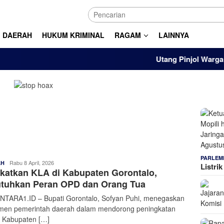
DAERAH
HUKUM KRIMINAL
RAGAM
LAINNYA
Utang Pinjol Warga RI Tem
PARLEM
Admin
Rabu 8 April, 2026
AH
Listri
katkan KLA di Kabupaten Gorontalo,
Nusantara
utuhkan Peran OPD dan Orang Tua
TARA1.ID – Bupati Gorontalo, Sofyan Puhi, menegaskan
men pemerintah daerah dalam mendorong peningkatan
s Kabupaten […]