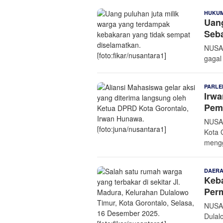
HUKUM
Uang
Seb
NUSAN
gagal
PARLE
Irw
Pem
NUSAN
Kota 
mengg
DAER
Keba
Per
NUSAN
Dulal