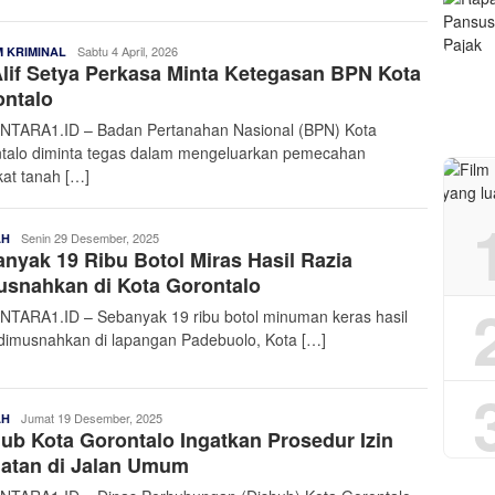
Admin
Sabtu 4 April, 2026
 KRIMINAL
lif Setya Perkasa Minta Ketegasan BPN Kota
Nusantara
ontalo
TARA1.ID – Badan Pertanahan Nasional (BPN) Kota
talo diminta tegas dalam mengeluarkan pemecahan
ikat tanah […]
Admin
Senin 29 Desember, 2025
AH
nyak 19 Ribu Botol Miras Hasil Razia
Nusantara
snahkan di Kota Gorontalo
TARA1.ID – Sebanyak 19 ribu botol minuman keras hasil
 dimusnahkan di lapangan Padebuolo, Kota […]
Admin
Jumat 19 Desember, 2025
AH
ub Kota Gorontalo Ingatkan Prosedur Izin
Nusantara
atan di Jalan Umum