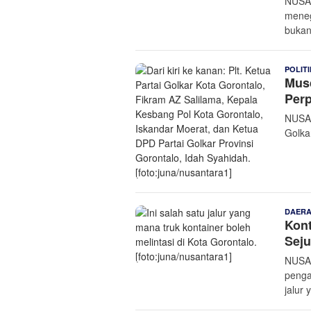
NUSAN
meneg
bukan
POLITI
Musd
Per
NUSAN
Golka
DAER
Kont
Seju
NUSAN
penga
jalur 