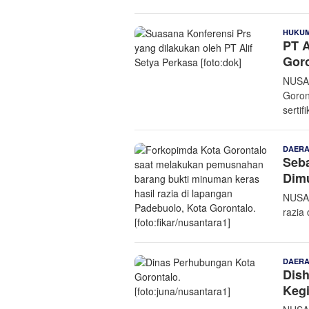
HUKUM
PT A
Gor
NUSAN
Goron
sertif
DAER
Seba
Dimu
NUSAN
razia
DAER
Dish
Kegi