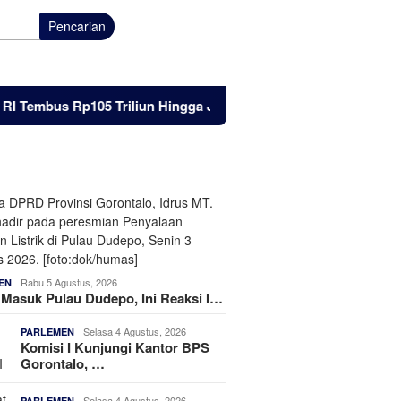
Pencarian
bus Rp105 Triliun Hingga Juni 2026
Listrik Masuk Pulau 
Rabu 5 Agustus, 2026
EN
k Masuk Pulau Dudepo, Ini Reaksi I…
Selasa 4 Agustus, 2026
PARLEMEN
Komisi I Kunjungi Kantor BPS
Gorontalo, …
Selasa 4 Agustus, 2026
PARLEMEN