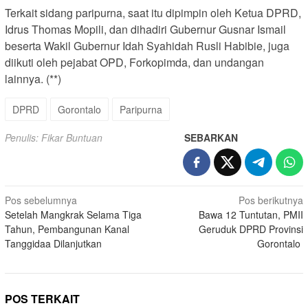
Terkait sidang paripurna, saat itu dipimpin oleh Ketua DPRD,
Idrus Thomas Mopili, dan dihadiri Gubernur Gusnar Ismail
beserta Wakil Gubernur Idah Syahidah Rusli Habibie, juga
diikuti oleh pejabat OPD, Forkopimda, dan undangan
lainnya. (**)
DPRD
Gorontalo
Paripurna
Penulis: Fikar Buntuan
SEBARKAN
Navigasi
Pos sebelumnya
Pos berikutnya
Setelah Mangkrak Selama Tiga
Bawa 12 Tuntutan, PMII
pos
Tahun, Pembangunan Kanal
Geruduk DPRD Provinsi
Tanggidaa Dilanjutkan
Gorontalo
POS TERKAIT