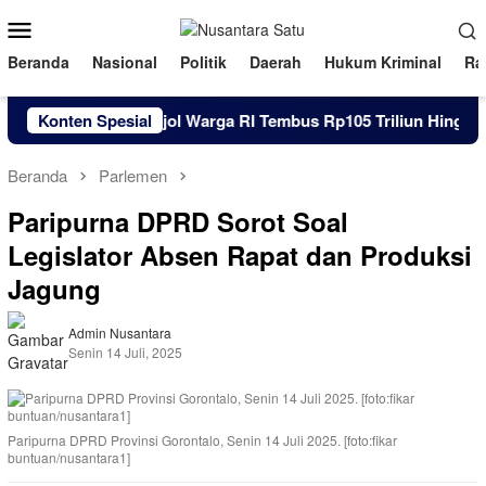
Loncat
Menu
ke
Mobile
konten
Beranda
Nasional
Politik
Daerah
Hukum Kriminal
Ra
Konten Spesial
Utang Pinjol Warga RI Tembus Rp105 Triliun Hingga Jun
Beranda
Parlemen
Paripurna DPRD Sorot Soal
Legislator Absen Rapat dan Produksi
Jagung
Admin Nusantara
Senin 14 Juli, 2025
Paripurna DPRD Provinsi Gorontalo, Senin 14 Juli 2025. [foto:fikar
buntuan/nusantara1]