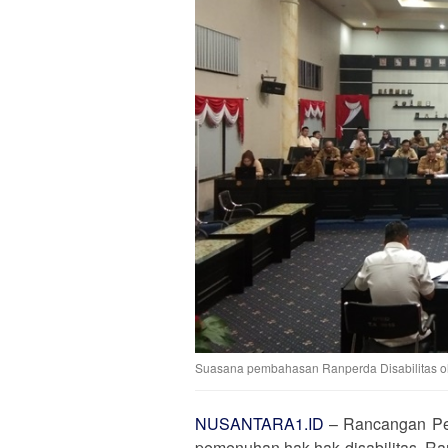
Suasana pembahasan Ranperda Disabilitas ol
NUSANTARA1.ID
– Rancangan Per
pemenuhan hak-hak disabilitas. R