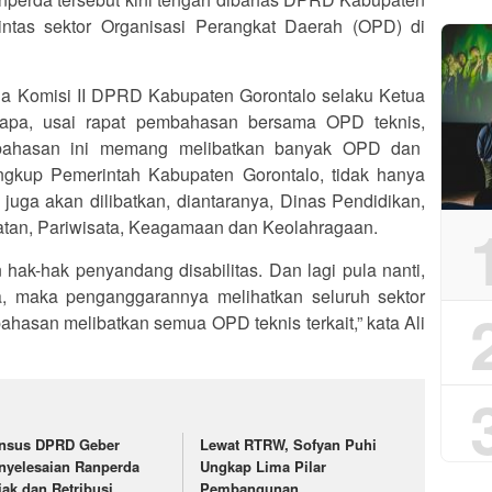
lintas sektor Organisasi Perangkat Daerah (OPD) di
a Komisi II DPRD Kabupaten Gorontalo selaku Ketua
olapa, usai rapat pembahasan bersama OPD teknis,
mbahasan ini memang melibatkan banyak OPD dan
ngkup Pemerintah Kabupaten Gorontalo, tidak hanya
uga akan dilibatkan, diantaranya, Dinas Pendidikan,
atan, Pariwisata, Keagamaan dan Keolahragaan.
 hak-hak penyandang disabilitas. Dan lagi pula nanti,
a, maka penganggarannya melihatkan seluruh sektor
ahasan melibatkan semua OPD teknis terkait,” kata Ali
nsus DPRD Geber
Lewat RTRW, Sofyan Puhi
nyelesaian Ranperda
Ungkap Lima Pilar
jak dan Retribusi
Pembangunan