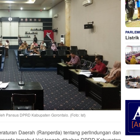
PARLEM
Listri
eh Pansus DPRD Kabupaten Gorontalo. (Foto: Ist)
aturan Daerah (Ranperda) tentang perlindungan dan
anperda tersebut kini tengah dibahas DPRD Kabupaten