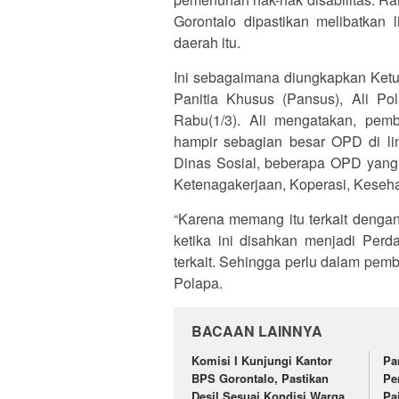
Gorontalo dipastikan melibatkan 
daerah itu.
Ini sebagaimana diungkapkan Ketu
Panitia Khusus (Pansus), Ali P
Rabu(1/3). Ali mengatakan, pe
hampir sebagian besar OPD di li
Dinas Sosial, beberapa OPD yang j
Ketenagakerjaan, Koperasi, Keseh
“Karena memang itu terkait dengan
ketika ini disahkan menjadi Perd
terkait. Sehingga perlu dalam pemb
Polapa.
BACAAN LAINNYA
Komisi I Kunjungi Kantor
Pa
BPS Gorontalo, Pastikan
Pe
Desil Sesuai Kondisi Warga
Pa