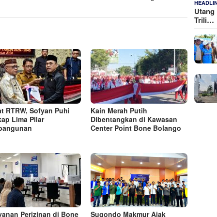
HEADLI
Utang 
Trili…
t RTRW, Sofyan Puhi
Kain Merah Putih
ap Lima Pilar
Dibentangkan di Kawasan
bangunan
Center Point Bone Bolango
yanan Perizinan di Bone
Sugondo Makmur Ajak