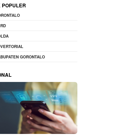
K POPULER
ORONTALO
PRD
OLDA
DVERTORIAL
ABUPATEN GORONTALO
ONAL