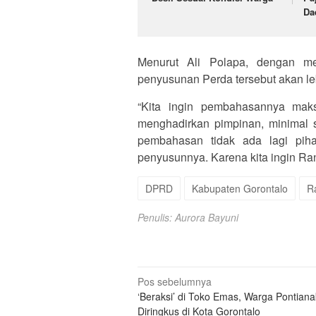
Da
Menurut Ali Polapa, dengan me
penyusunan Perda tersebut akan l
“Kita ingin pembahasannya mak
menghadirkan pimpinan, minimal se
pembahasan tidak ada lagi pihak-
penyusunnya. Karena kita ingin Ranpe
DPRD
Kabupaten Gorontalo
R
Penulis: Aurora Bayuni
Navigasi
Pos sebelumnya
‘Beraksi’ di Toko Emas, Warga Pontiana
pos
Diringkus di Kota Gorontalo