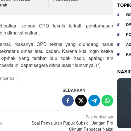
TOPI
erah
G
D
libatkan semua OPD teknis terkait, pembahasan
ebih dimaksimalkan.
P
simal, makanya OPD teknis yang diundang harus
A
kretaris dinas atau badan. Karena kita ingin ketika
K
pihak yang terlibat lalu tidak hadir, apalagi tim
rda ini dapat segera difinalisasi,” kuncinya. (*)
NASI
anperda
SEBARKAN
Pos berikutnya
k
Soal Penyaluran Pupuk Subsidi, Jangan Pro
Oknum Pengecer Nakal