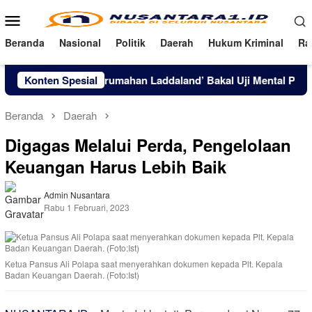
Loncat
Menu
ke
Mobile
konten
Beranda
Nasional
Politik
Daerah
Hukum Kriminal
Ra
Horor, Film ‘Perumahan Laddaland’ Bakal Uji Mental Penonton
Konten Spesial
Beranda
Daerah
Digagas Melalui Perda, Pengelolaan
Keuangan Harus Lebih Baik
Admin Nusantara
Rabu 1 Februari, 2023
Ketua Pansus Ali Polapa saat menyerahkan dokumen kepada Plt. Kepala
Badan Keuangan Daerah. (Foto:Ist)