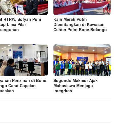
t RTRW, Sofyan Puhi
Kain Merah Putih
ap Lima Pilar
Dibentangkan di Kawasan
bangunan
Center Point Bone Bolango
yanan Perizinan di Bone
Sugondo Makmur Ajak
ngo Catat Capaian
Mahasiswa Menjaga
uaskan
Integritas