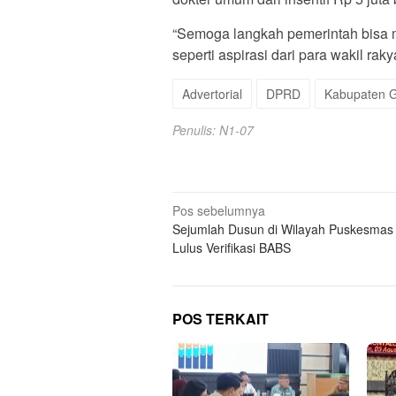
“Semoga langkah pemerintah bisa m
seperti aspirasi dari para wakil raky
Advertorial
DPRD
Kabupaten G
Penulis: N1-07
Navigasi
Pos sebelumnya
Sejumlah Dusun di Wilayah Puskesmas 
pos
Lulus Verifikasi BABS
POS TERKAIT