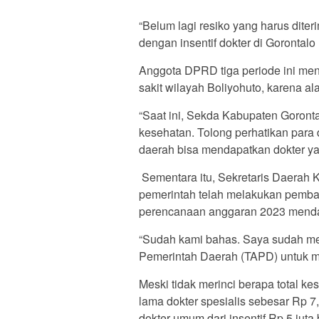
“Belum lagi resiko yang harus diter
dengan insentif dokter di Gorontalo
Anggota DPRD tiga periode ini men
sakit wilayah Boliyohuto, karena al
“Saat ini, Sekda Kabupaten Goront
kesehatan. Tolong perhatikan para 
daerah bisa mendapatkan dokter ya
Sementara itu, Sekretaris Daerah
pemerintah telah melakukan pembah
perencanaan anggaran 2023 mend
“Sudah kami bahas. Saya sudah me
Pemerintah Daerah (TAPD) untuk men
Meski tidak merinci berapa total ke
lama dokter spesialis sebesar Rp 7
dokter umum dari insentif Rp 5 juta