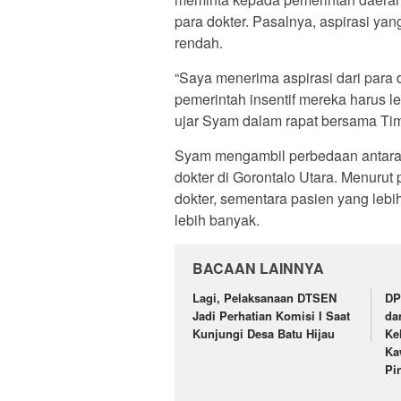
para dokter. Pasalnya, aspirasi y
rendah.
“Saya menerima aspirasi dari para 
pemerintah insentif mereka harus lebi
ujar Syam dalam rapat bersama Tim
Syam mengambil perbedaan antara i
dokter di Gorontalo Utara. Menurut p
dokter, sementara pasien yang lebi
lebih banyak.
BACAAN LAINNYA
Lagi, Pelaksanaan DTSEN
DP
Jadi Perhatian Komisi I Saat
da
Kunjungi Desa Batu Hijau
Ke
Ka
Pi