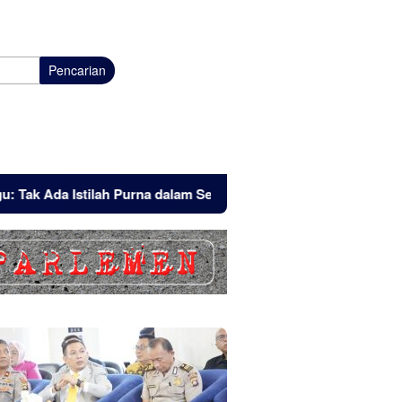
Pencarian
stilah Purna dalam Semangat Pengabdian
Tak Sekadar Hor