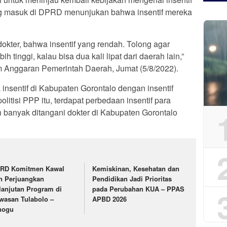
ang masuk di DPRD menunjukan bahwa insentif mereka
dokter, bahwa insentif yang rendah. Tolong agar
h tinggi, kalau bisa dua kali lipat dari daerah lain,”
 Anggaran Pemerintah Daerah, Jumat (5/8/2022).
nsentif di Kabupaten Gorontalo dengan insentif
olitisi PPP itu, terdapat perbedaan insentif para
h banyak ditangani dokter di Kabupaten Gorontalo
RD Komitmen Kawal
Kemiskinan, Kesehatan dan
n Perjuangkan
Pendidikan Jadi Prioritas
lanjutan Program di
pada Perubahan KUA – PPAS
wasan Tulabolo –
APBD 2026
nogu