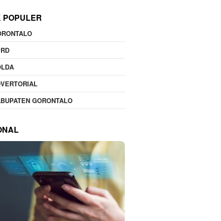
K POPULER
ORONTALO
PRD
OLDA
DVERTORIAL
ABUPATEN GORONTALO
ONAL