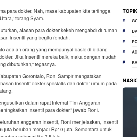
TOPI
ima para dokter. Nah, masa kabupaten kita tertinggal
 Utara,” terang Syam.
G
uturkan, alasan para dokter kekeh mengabdi di rumah
D
asan insentif yang begitu rendah.
P
alo adalah orang yang mempunyai basic di bidang
A
dokter. Jika insentif mereka baik, maka dengan mudah
K
ng dibutuhkan,” tegasnya.
 Kabupaten Gorontalo, Roni Sampir mengatakan
NASI
asan insentif dokter spesialis dan dokter umum pada
atang.
ngusulkan dalam rapat internal Tim Anggaran
ingkatkan insentif para dokter,” jawab Roni.
seluruhan anggaran insentif, Roni menjelaskan, insentif
,5 juta berubah menjadi Rp10 juta. Sementara untuk
 berubah sebesar Rp 7,5 juta.