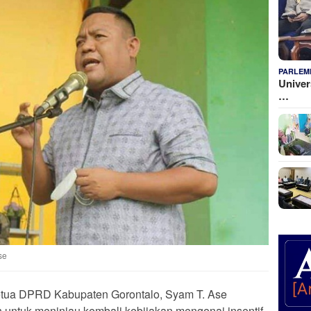
PARLEM
Univer
…
se
tua DPRD Kabupaten Gorontalo, Syam T. Ase
untuk meninjau kembali kebijakan mengenai insentif