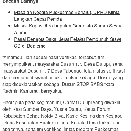
Bacaan Lainnya
Masalah Kepala Puskesmas Berlarut, DPRD Minta
Langkah Cepat Pemda
Mutasi Kapus di Kabupaten Gorontalo Sudah Sesuai
Aturan
Pasal Berlapis Bakal Jerat Pelaku Pembunuh Siswi
SD di Boalemo
“Alhamdulillah sesuai hasil verifikasi tersebut, tim
menyimpulkan, masyarakat Dusun 1, 3 Desa Dulupi, serta
masyarakat Dusun 1, 7 Desa Tabongo, telah lulus verifikasi
dan memenuhi syarat untuk diajukan sebagai Dusun yang
siap dideklarasikan sebagai Dusun STOP BABS,”kata
Radmin Kamumu, bersyukur.
Hadir pula pada kegiatan ini, Camat Dulupi yang diwakili
oleh Kasi Sumber Daya, Yusna Datau, Ketua Forum
Kabupaten Sehat, Noldy Biya, Kasie Kesling dan Kesjaor,
Dinas Kesehatan Boalemo, psra Kepala Desa terkait dan
aparatnya, serta tim verifikasi lintas program Puskesmas