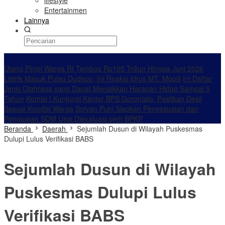
lifestyle
Entertainmen
Lainnya
Konten Spesial
Utang Pinjol Warga RI Tembus Rp105 Triliun Hingga Juni 2026
Listrik Masuk Pulau Dudepo, Ini Reaksi Idrus MT. Mopili
Ini Daftar
Jenis Olahraga yang Dapat Menaikkan Harapan Hidup Sampai 5
Tahun
Komisi I Kunjungi Kantor BPS Gorontalo, Pastikan Desil
Sesuai Kondisi Warga
Sofyan Puhi Siapkan Penyesuaian dan
Penguatan SDM Usai Dievaluasi oleh BPKP
Beranda
Daerah
Sejumlah Dusun di Wilayah Puskesmas
Dulupi Lulus Verifikasi BABS
Sejumlah Dusun di Wilayah
Puskesmas Dulupi Lulus
Verifikasi BABS