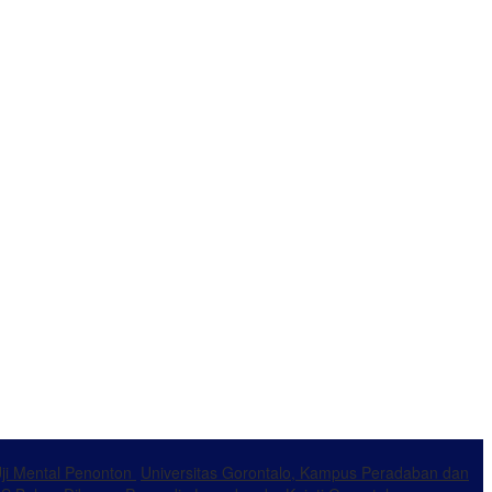
Uji Mental Penonton
Universitas Gorontalo, Kampus Peradaban dan