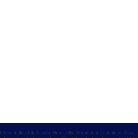
at Pengabdian
Tak Sekadar Horor, Film ‘Perumahan Laddaland’ Bakal 