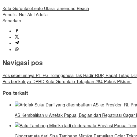
Kota Gorontalo
Leato Utara
Tamendao Beach
Penulis: Nur Afni Adelia
Sebarkan
Navigasi pos
Pos sebelumnya
PT PG Tolangohula Tak Hadir RDP, Rapat Tetap Dil
Pos berikutnya
DPRD Kota Gorontalo Tetapkan 284 Pokok Pikiran
Pos terkait
AS Kembalikan 8 Artefak Papua, Bagian dari Repatriasi Caga
Cinderamata dari Sisa Tambang Mimika Ramaikan Gelar Tekn