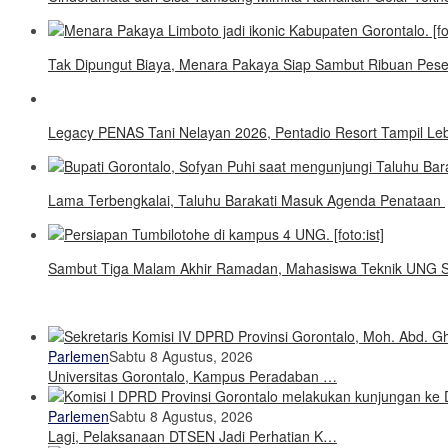
Tak Dipungut Biaya, Menara Pakaya Siap Sambut Ribuan Pes
Legacy PENAS Tani Nelayan 2026, Pentadio Resort Tampil Leb
Lama Terbengkalai, Taluhu Barakati Masuk Agenda Penataan
Sambut Tiga Malam Akhir Ramadan, Mahasiswa Teknik UNG S
Parlemen
Sabtu 8 Agustus, 2026
Universitas Gorontalo, Kampus Peradaban …
Parlemen
Sabtu 8 Agustus, 2026
Lagi, Pelaksanaan DTSEN Jadi Perhatian K…