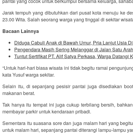
pantai yang cocok untuk berkumpul bersama keluarga, sahab
Jarak tempuh yang dibutuhkan dari pusat kota menuju ke des
23.00 Wita. Salah seorang warga yang tinggal di sekitar wi
Bacaan Lainnya
Diduga Cabuli Anak di Bawah Umur, Pria Lanjut Usia Dir
Pengendara Masih Sering Melanggar di Jalan Satu Ara
Tuntut Sertifikat PT. Alif Satya Perkasa, Warga Datang
“Untuk hari-hari biasa wisata ini tidak begitu ramai pengun
kata Yusuf warga sekitar.
Selain itu, di sepanjang pesisir pantai juga disediakan b
makanan berat.
Tak hanya itu tempat ini juga cukup terbilang bersih, ba
membayar parkir untuk kendaraan pribadi.
Sementara itu suasana sore dan juga malam hari yang begit
untuk malam hari, sepanjang pantai diterangi lampu-lampu ya