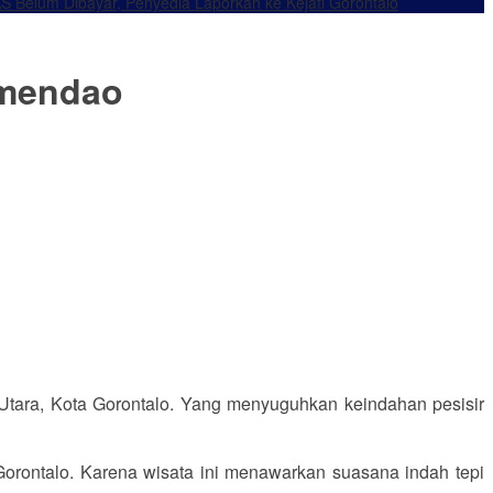
S Belum Dibayar, Penyedia Laporkan ke Kejati Gorontalo
Tamendao
Utara, Kota Gorontalo. Yang menyuguhkan keindahan pesisir
Gorontalo. Karena wisata ini menawarkan suasana indah tepi