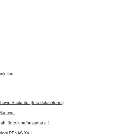
anjutkan
r Budaya
ologi PENAS XVII