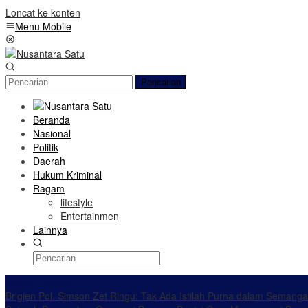
Loncat ke konten
Menu Mobile
Pencarian
Beranda
Nasional
Politik
Daerah
Hukum Kriminal
Ragam
lifestyle
Entertainmen
Lainnya
Konten Spesial
Brigjen Pol. Simson Zet Ringu: Tak Ada Istilah Purna dalam Semang