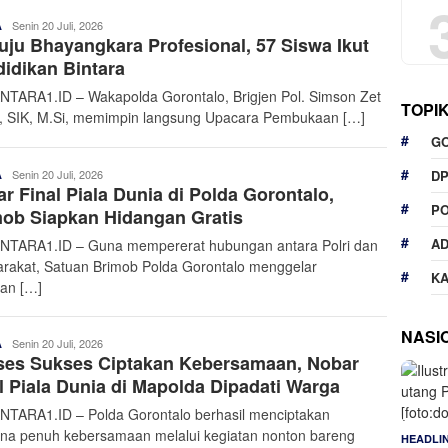
Admin
Senin 20 Juli, 2026
A
ju Bhayangkara Profesional, 57 Siswa Ikut
Nusantara
idikan Bintara
TARA1.ID – Wakapolda Gorontalo, Brigjen Pol. Simson Zet
TOPI
, SIK, M.Si, memimpin langsung Upacara Pembukaan […]
G
D
Admin
Senin 20 Juli, 2026
A
r Final Piala Dunia di Polda Gorontalo,
Nusantara
P
mob Siapkan Hidangan Gratis
A
TARA1.ID – Guna mempererat hubungan antara Polri dan
rakat, Satuan Brimob Polda Gorontalo menggelar
K
tan […]
NASI
Admin
Senin 20 Juli, 2026
A
ses Sukses Ciptakan Kebersamaan, Nobar
Nusantara
l Piala Dunia di Mapolda Dipadati Warga
TARA1.ID – Polda Gorontalo berhasil menciptakan
na penuh kebersamaan melalui kegiatan nonton bareng
HEADLI