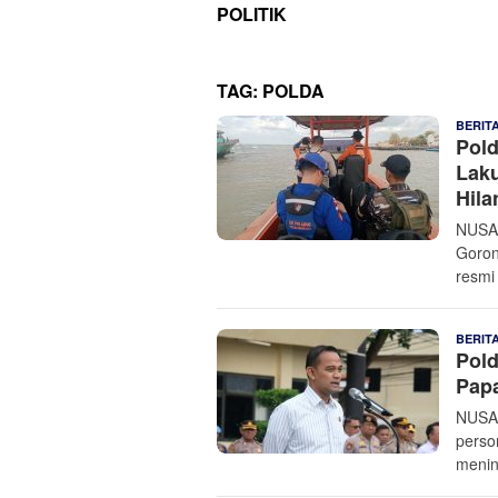
POLITIK
TAG:
POLDA
BERIT
Pol
Lak
Hil
NUSAN
Goron
resmi
BERIT
Pold
Pap
NUSAN
perso
menin