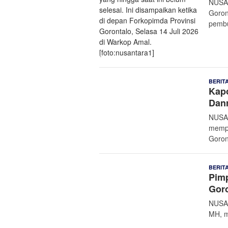
NUSAN
Goron
pembu
BERIT
Kapo
Dan
NUSAN
mempe
Goron
BERIT
Pimp
Goro
NUSAN
MH, m