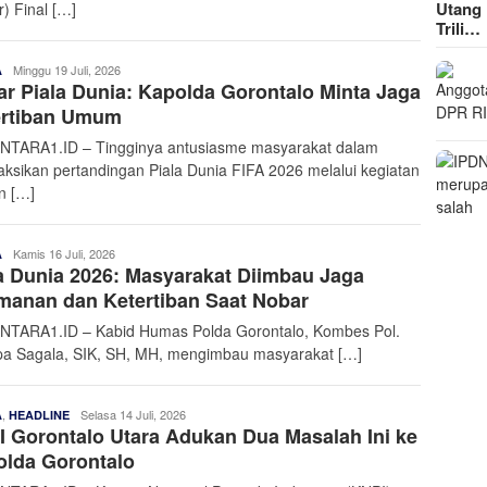
Utang 
r) Final […]
Trili…
Admin
Minggu 19 Juli, 2026
A
r Piala Dunia: Kapolda Gorontalo Minta Jaga
Nusantara
ertiban Umum
TARA1.ID – Tingginya antusiasme masyarakat dalam
ksikan pertandingan Piala Dunia FIFA 2026 melalui kegiatan
n […]
Admin
Kamis 16 Juli, 2026
A
a Dunia 2026: Masyarakat Diimbau Jaga
Nusantara
manan dan Ketertiban Saat Nobar
TARA1.ID – Kabid Humas Polda Gorontalo, Kombes Pol.
a Sagala, SIK, SH, MH, mengimbau masyarakat […]
,
Admin
Selasa 14 Juli, 2026
A
HEADLINE
 Gorontalo Utara Adukan Dua Masalah Ini ke
Nusantara
olda Gorontalo