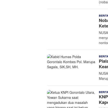
(noba
BERIT
Noba
Ket
NUSAN
menya
nonto
BERIT
Pial
Kea
NUSAN
Marup
BERIT
KNPI
Kap