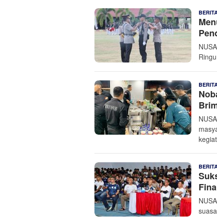
BERIT
Menu
Pend
NUSAN
Ringu
BERIT
Noba
Bri
NUSAN
masya
kegia
BERIT
Suk
Fina
NUSAN
suasa