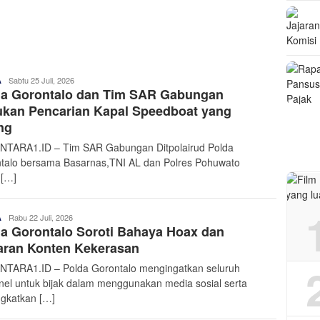
Admin
Sabtu 25 Juli, 2026
A
da Gorontalo dan Tim SAR Gabungan
Nusantara
ukan Pencarian Kapal Speedboat yang
ang
TARA1.ID – Tim SAR Gabungan Ditpolairud Polda
talo bersama Basarnas,TNI AL dan Polres Pohuwato
 […]
Admin
Rabu 22 Juli, 2026
A
a Gorontalo Soroti Bahaya Hoax dan
Nusantara
aran Konten Kekerasan
TARA1.ID – Polda Gorontalo mengingatkan seluruh
nel untuk bijak dalam menggunakan media sosial serta
gkatkan […]