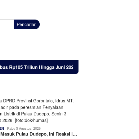
Pencarian
 Triliun Hingga Juni 2026
Listrik Masuk Pulau Dudepo, I
Rabu 5 Agustus, 2026
EN
k Masuk Pulau Dudepo, Ini Reaksi I…