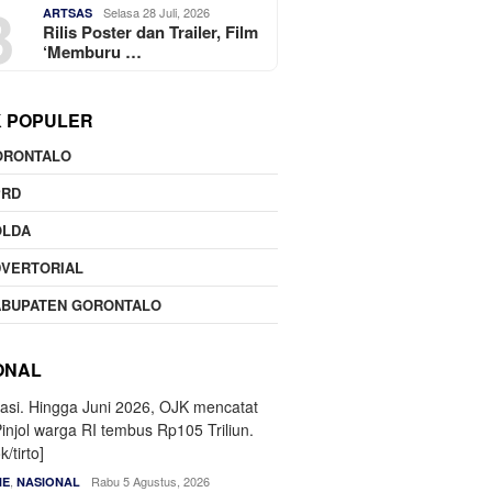
3
Selasa 28 Juli, 2026
ARTSAS
Rilis Poster dan Trailer, Film
‘Memburu …
K POPULER
ORONTALO
PRD
OLDA
DVERTORIAL
ABUPATEN GORONTALO
ONAL
,
Rabu 5 Agustus, 2026
NE
NASIONAL