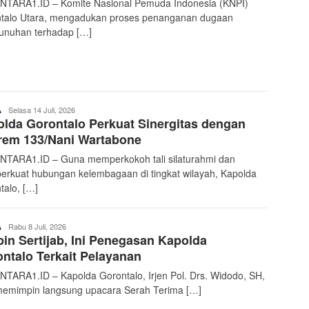
TARA1.ID – Komite Nasional Pemuda Indonesia (KNPI)
talo Utara, mengadukan proses penanganan dugaan
nuhan terhadap […]
Admin
Selasa 14 Juli, 2026
A
lda Gorontalo Perkuat Sinergitas dengan
Nusantara
rem 133/Nani Wartabone
TARA1.ID – Guna memperkokoh tali silaturahmi dan
rkuat hubungan kelembagaan di tingkat wilayah, Kapolda
talo, […]
Admin
Rabu 8 Juli, 2026
A
in Sertijab, Ini Penegasan Kapolda
Nusantara
ntalo Terkait Pelayanan
TARA1.ID – Kapolda Gorontalo, Irjen Pol. Drs. Widodo, SH,
emimpin langsung upacara Serah Terima […]