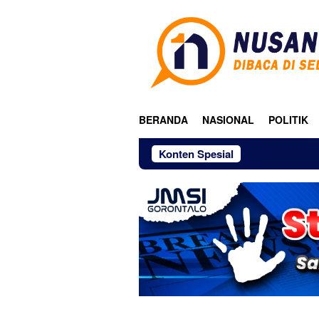
Loncat
ke
konten
BERANDA
NASIONAL
POLITIK
Konten Spesial