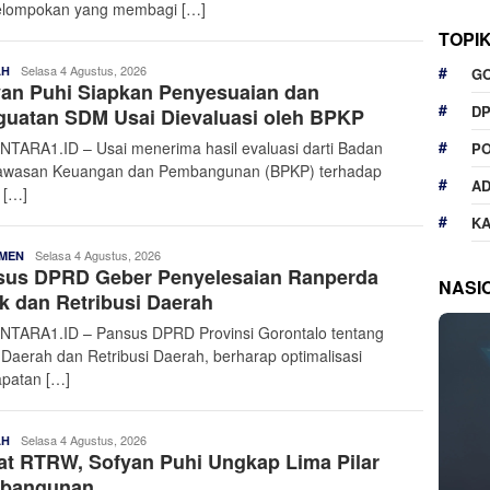
lompokan yang membagi […]
TOPI
Admin
Selasa 4 Agustus, 2026
AH
G
an Puhi Siapkan Penyesuaian dan
Nusantara
D
guatan SDM Usai Dievaluasi oleh BPKP
TARA1.ID – Usai menerima hasil evaluasi darti Badan
P
wasan Keuangan dan Pembangunan (BPKP) terhadap
A
 […]
K
Admin
Selasa 4 Agustus, 2026
MEN
sus DPRD Geber Penyelesaian Ranperda
Nusantara
NASI
k dan Retribusi Daerah
TARA1.ID – Pansus DPRD Provinsi Gorontalo tentang
 Daerah dan Retribusi Daerah, berharap optimalisasi
patan […]
Admin
Selasa 4 Agustus, 2026
AH
t RTRW, Sofyan Puhi Ungkap Lima Pilar
Nusantara
bangunan