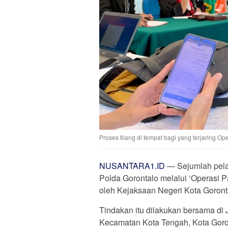
Proses tilang di tempat bagi yang terjaring O
NUSANTARA1.ID
— Sejumlah pelang
Polda Gorontalo melalui ‘Operasi P
oleh Kejaksaan Negeri Kota Goront
Tindakan itu dilakukan bersama di
Kecamatan Kota Tengah, Kota Goron