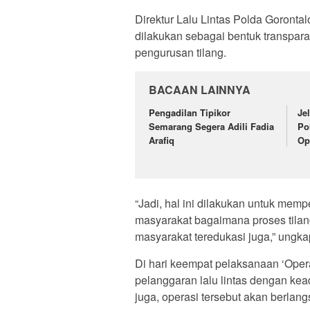
Direktur Lalu Lintas Polda Goront
dilakukan sebagai bentuk transpa
pengurusan tilang.
BACAAN LAINNYA
Pengadilan Tipikor
Je
Semarang Segera Adili Fadia
Po
Arafiq
Op
“Jadi, hal ini dilakukan untuk me
masyarakat bagaimana proses tilang
masyarakat teredukasi juga,” ungka
Di hari keempat pelaksanaan ‘Opera
pelanggaran lalu lintas dengan kea
juga, operasi tersebut akan berlang