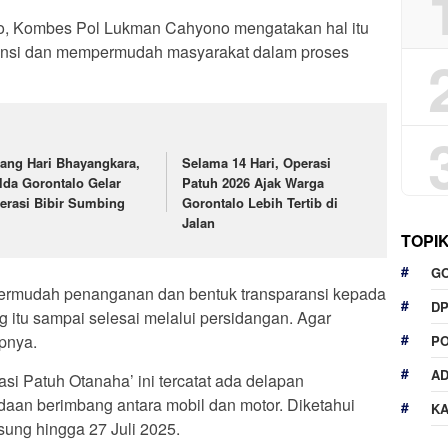
alo, Kombes Pol Lukman Cahyono mengatakan hal itu
ransi dan mempermudah masyarakat dalam proses
lang Hari Bhayangkara,
Selama 14 Hari, Operasi
lda Gorontalo Gelar
Patuh 2026 Ajak Warga
erasi Bibir Sumbing
Gorontalo Lebih Tertib di
Jalan
TOPI
G
mpermudah penanganan dan bentuk transparansi kepada
D
 itu sampai selesai melalui persidangan. Agar
pnya.
P
A
si Patuh Otanaha’ ini tercatat ada delapan
daan berimbang antara mobil dan motor. Diketahui
K
sung hingga 27 Juli 2025.