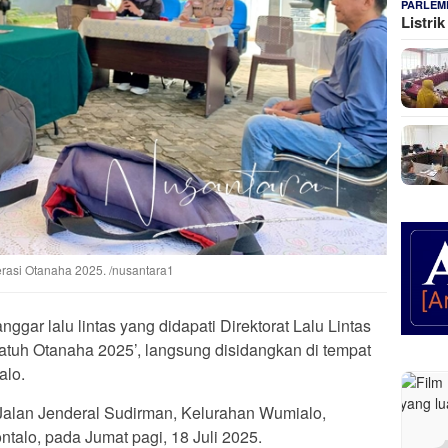
PARLEM
Listri
perasi Otanaha 2025. /nusantara1
gar lalu lintas yang didapati Direktorat Lalu Lintas
atuh Otanaha 2025’, langsung disidangkan di tempat
alo.
 Jalan Jenderal Sudirman, Kelurahan Wumialo,
talo, pada Jumat pagi, 18 Juli 2025.