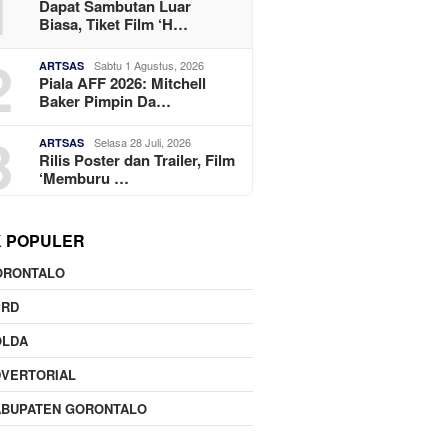
1
Dapat Sambutan Luar
Biasa, Tiket Film ‘H…
2
Sabtu 1 Agustus, 2026
ARTSAS
Piala AFF 2026: Mitchell
Baker Pimpin Da…
3
Selasa 28 Juli, 2026
ARTSAS
Rilis Poster dan Trailer, Film
‘Memburu …
K POPULER
ORONTALO
PRD
OLDA
DVERTORIAL
ABUPATEN GORONTALO