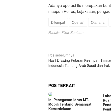
Adanya operasi itu merupakan bentuk
maupun Polres, kejaksaan, pengadil
Ditempat
Operasi
Otanaha
Penulis: Fikar Buntuan
Navigasi
Pos sebelumnya
Hasil Drawing Putaran Keempat: Timna
pos
Indonesia Tantang Arab Saudi dan Irak
POS TERKAIT
Labo
Ini Penegasan Idrus MT.
Ruan
Mopili Tentang Semangat
Pend
Kemerdekaan
Pemb