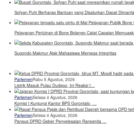
Sofyan Puhi Berharap Bantuan yang Disalurkan Dapat Dimanf
Pelayanan Perizinan di Bone Bolango Catat Capaian Memuas
Sugondo Makmur Ajak Mahasiswa Menjaga Integritas
Parlemen
Rabu 5 Agustus, 2026
Listrik Masuk Pulau Dudepo, Ini Reaksi I…
Parlemen
Selasa 4 Agustus, 2026
Komisi I Kunjungi Kantor BPS Gorontalo, …
Parlemen
Selasa 4 Agustus, 2026
Pansus DPRD Geber Penyelesaian Ranperda …