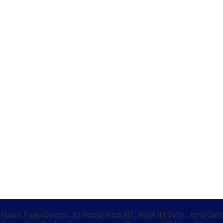
k Masuk Pulau Dudepo, Ini Reaksi Idrus MT. Mopili
Ini Daftar Jenis Ol