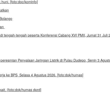
aatkan
kan