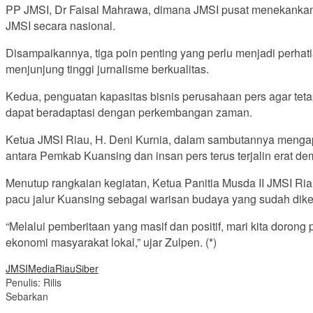
PP JMSI, Dr Faisal Mahrawa, dimana JMSI pusat menekankan
JMSI secara nasional.
Disampaikannya, tiga poin penting yang perlu menjadi perhat
menjunjung tinggi jurnalisme berkualitas.
Kedua, penguatan kapasitas bisnis perusahaan pers agar teta
dapat beradaptasi dengan perkembangan zaman.
Ketua JMSI Riau, H. Deni Kurnia, dalam sambutannya menga
antara Pemkab Kuansing dan insan pers terus terjalin erat 
Menutup rangkaian kegiatan, Ketua Panitia Musda II JMSI R
pacu jalur Kuansing sebagai warisan budaya yang sudah dike
“Melalui pemberitaan yang masif dan positif, mari kita doron
ekonomi masyarakat lokal,” ujar Zulpen. (*)
JMSI
Media
Riau
Siber
Penulis: Rilis
Sebarkan