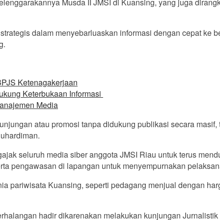
enggarakannya Musda II JMSI di Kuansing, yang juga dirangk
t strategis dalam menyebarluaskan informasi dengan cepat ke
g.
 BPJS Ketenagakerjaan
ukung Keterbukaan Informasi
Manajemen Media
ungan atau promosi tanpa didukung publikasi secara masif, ten
 Suhardiman.
ngajak seluruh media siber anggota JMSI Riau untuk terus men
 serta pengawasan di lapangan untuk menyempurnakan pelaksa
pariwisata Kuansing, seperti pedagang menjual dengan harga 
halangan hadir dikarenakan melakukan kunjungan Jurnalistik 