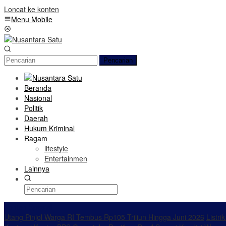
Loncat ke konten
Menu Mobile
Pencarian
Beranda
Nasional
Politik
Daerah
Hukum Kriminal
Ragam
lifestyle
Entertainmen
Lainnya
Konten Spesial
Utang Pinjol Warga RI Tembus Rp105 Triliun Hingga Juni 2026
Listri