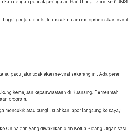
aikan dengan puncak peringatan Hari Ulang Tahun ke-5 JMSI
 berbagai penjuru dunia, termasuk dalam mempromosikan event
tu pacu jalur tidak akan se-viral sekarang ini. Ada peran
dukung kemajuan kepariwisataan di Kuansing. Pemerintah
naan program.
mencekik atau pungli, silahkan lapor langsung ke saya,”
ke China dan yang diwakilkan oleh Ketua Bidang Organisasi