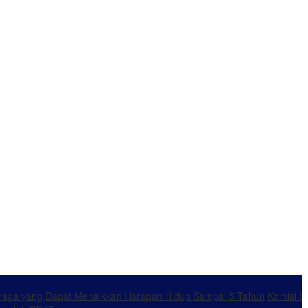
ahraga yang Dapat Menaikkan Harapan Hidup Sampai 5 Tahun
Komisi I