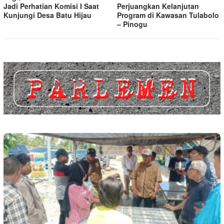
Jadi Perhatian Komisi I Saat
Perjuangkan Kelanjutan
Kunjungi Desa Batu Hijau
Program di Kawasan Tulabolo
– Pinogu