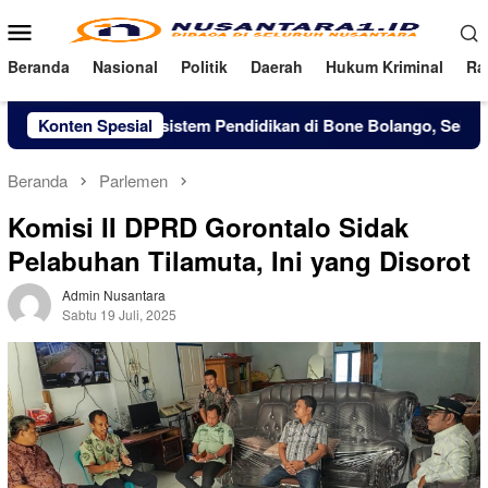
Loncat
Menu
ke
Mobile
konten
Beranda
Nasional
Politik
Daerah
Hukum Kriminal
Ra
Perkuat Ekosistem Pendidikan di Bone Bolango, Sekolah Nasiona
Konten Spesial
Beranda
Parlemen
Komisi II DPRD Gorontalo Sidak
Pelabuhan Tilamuta, Ini yang Disorot
Admin Nusantara
Sabtu 19 Juli, 2025