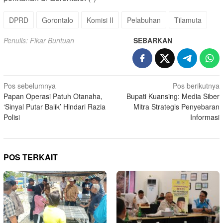
DPRD
Gorontalo
Komisi II
Pelabuhan
Tilamuta
Penulis: Fikar Buntuan
SEBARKAN
Navigasi
Pos sebelumnya
Pos berikutnya
Papan Operasi Patuh Otanaha,
Bupati Kuansing: Media Siber
pos
‘Sinyal Putar Balik’ Hindari Razia
Mitra Strategis Penyebaran
Polisi
Informasi
POS TERKAIT