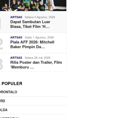
1
Selasa 4 Agustus, 2026
ARTSAS
Dapat Sambutan Luar
Biasa, Tiket Film ‘H…
2
Sabtu 1 Agustus, 2026
ARTSAS
Piala AFF 2026: Mitchell
Baker Pimpin Da…
3
Selasa 28 Juli, 2026
ARTSAS
Rilis Poster dan Trailer, Film
‘Memburu …
K POPULER
ORONTALO
PRD
OLDA