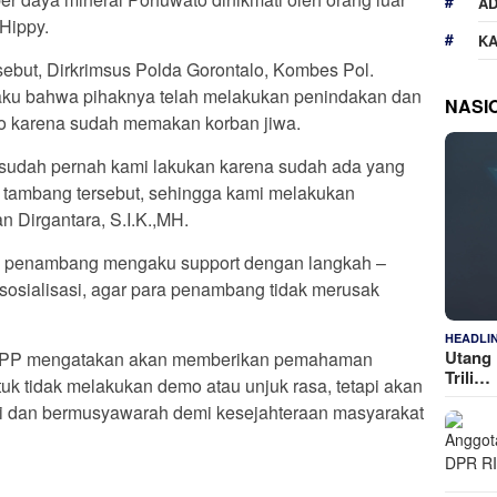
A
Hippy.
K
sebut, Dirkrimsus Polda Gorontalo, Kombes Pol.
gaku bahwa pihaknya telah melakukan penindakan dan
NASI
to karena sudah memakan korban jiwa.
udah pernah kami lakukan karena sudah ada yang
as tambang tersebut, sehingga kami melakukan
n Dirgantara, S.I.K.,MH.
an penambang mengaku support dengan langkah –
sosialisasi, agar para penambang tidak merusak
HEADLI
Utang 
MPP mengatakan akan memberikan pemahaman
Trili…
 tidak melakukan demo atau unjuk rasa, tetapi akan
si dan bermusyawarah demi kesejahteraan masyarakat