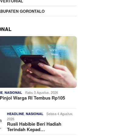
DVERTORIAL
ABUPATEN GORONTALO
ONAL
,
Rabu 5 Agustus, 2026
NE
NASIONAL
Pinjol Warga RI Tembus Rp105
,
Selasa 4 Agustus,
HEADLINE
NASIONAL
2026
Rusli Habibie Beri Hadiah
Terindah Kepad…