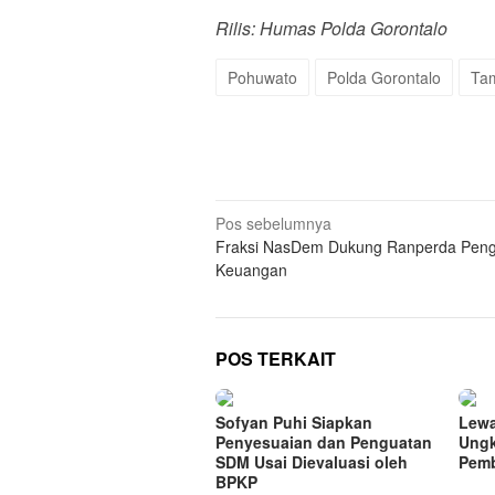
Rilis: Humas Polda Gorontalo
Pohuwato
Polda Gorontalo
Ta
Navigasi
Pos sebelumnya
Fraksi NasDem Dukung Ranperda Peng
pos
Keuangan
POS TERKAIT
Sofyan Puhi Siapkan
Lewa
Penyesuaian dan Penguatan
Ungk
SDM Usai Dievaluasi oleh
Pem
BPKP