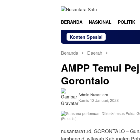
Loncat
ke
konten
BERANDA
NASIONAL
POLITIK
Konten Spesial
Beranda
Daerah
AMPP Temui Pej
Gorontalo
Admin Nusantara
Kamis 12 Januari, 2023
nusantara1.id, GORONTALO – Guna
tambang di wilayah Kabupaten Poh