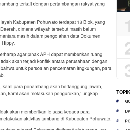
nambang terkait dengan pertambangan rakyat yang
layah Kabupaten Pohuwato terdapat 18 Blok, yang
aerah, dimana wilayah tersebut masih belum
 sementara masih dalam pengolahan data Dokumen
 Hippy.
erharap agar pihak APH dapat memberikan ruang
idak akan terjadi konflik antara perusahaan dengan
 bahwa untuk persoalan pencemaran lingkungan, para
b.
, kami para penambang akan bertanggung jawab,
TOPI
ngan, kami akan melakukan pengurukan,” ungkap
G
idak akan memberikan leluasa kepada para
D
melakukan aktivitas tambang di Kabupaten Pohuwato.
P
r daya mineral Pohuwato dinikmati oleh orang luar