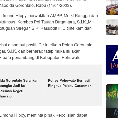
apolda Gorontalo, Rabu (11/01/2023).
Limonu Hippy, perwakilan AMPP, Melki Rangga dan
eskrimsus, Kombes Pol Taufan Dirgantara, S.I.K.,MH,
tuguan Siregar, SIK, Kasubdit III Ditintelkam dan
t disambut positif Dir Intelkam Polda Gorontalo,
r, S.I.K, dan berharap tatap muka itu akan
uk para penambang di Kabupaten Pohuwato.
lda Gorontalo Serahkan
Polres Pohuwato Berhasil
rsangka Judi ke
Ringkus Pelaku Curanmor
jaksaan Negeri
huwato
Limonu Hippy, meminta pihak Kepolisian dapat