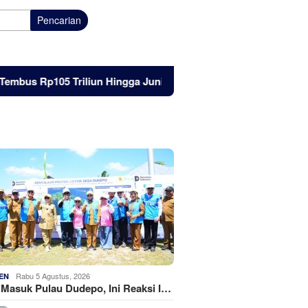
Pencarian
p105 Triliun Hingga Juni 2026
Listrik Masuk Pulau Dudep
Rabu 5 Agustus, 2026
EN
k Masuk Pulau Dudepo, Ini Reaksi I…