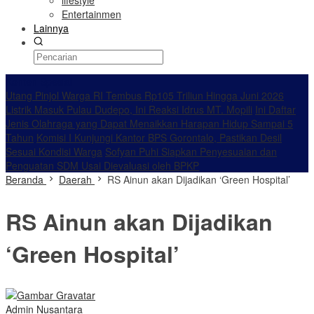
lifestyle
Entertainmen
Lainnya
Konten Spesial
Utang Pinjol Warga RI Tembus Rp105 Triliun Hingga Juni 2026
Listrik Masuk Pulau Dudepo, Ini Reaksi Idrus MT. Mopili
Ini Daftar
Jenis Olahraga yang Dapat Menaikkan Harapan Hidup Sampai 5
Tahun
Komisi I Kunjungi Kantor BPS Gorontalo, Pastikan Desil
Sesuai Kondisi Warga
Sofyan Puhi Siapkan Penyesuaian dan
Penguatan SDM Usai Dievaluasi oleh BPKP
Beranda
Daerah
RS Ainun akan Dijadikan ‘Green Hospital’
RS Ainun akan Dijadikan
‘Green Hospital’
Admin Nusantara