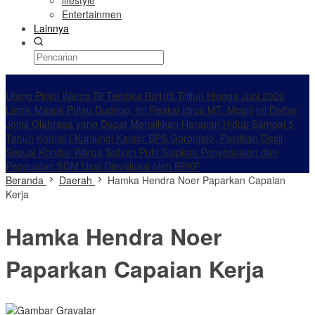
lifestyle
Entertainmen
Lainnya
Konten Spesial
Utang Pinjol Warga RI Tembus Rp105 Triliun Hingga Juni 2026
Listrik Masuk Pulau Dudepo, Ini Reaksi Idrus MT. Mopili
Ini Daftar
Jenis Olahraga yang Dapat Menaikkan Harapan Hidup Sampai 5
Tahun
Komisi I Kunjungi Kantor BPS Gorontalo, Pastikan Desil
Sesuai Kondisi Warga
Sofyan Puhi Siapkan Penyesuaian dan
Penguatan SDM Usai Dievaluasi oleh BPKP
Beranda
Daerah
Hamka Hendra Noer Paparkan Capaian
Kerja
Hamka Hendra Noer
Paparkan Capaian Kerja