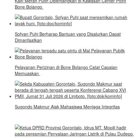
Kain Merah Putih Dibentangkan di Kawasan Center Point
Bone Bolango
Sofyan Puhi Berharap Bantuan yang Disalurkan Dapat
Dimanfaatkan
Pelayanan Perizinan di Bone Bolango Catat Capaian
Memuaskan
Sugondo Makmur Ajak Mahasiswa Menjaga Integritas