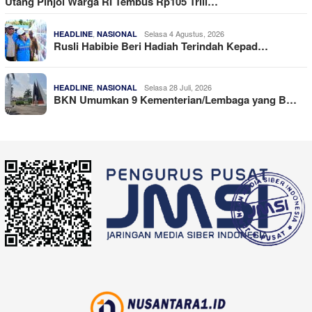
Utang Pinjol Warga RI Tembus Rp105 Trili…
,
Selasa 4 Agustus, 2026
HEADLINE
NASIONAL
Rusli Habibie Beri Hadiah Terindah Kepad…
,
Selasa 28 Juli, 2026
HEADLINE
NASIONAL
BKN Umumkan 9 Kementerian/Lembaga yang B…