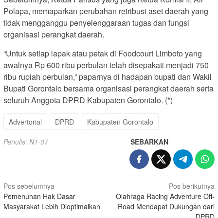
Polapa, memaparkan perubahan retribusi aset daerah yang
tidak mengganggu penyelenggaraan tugas dan fungsi
organisasi perangkat daerah.
“Untuk setiap lapak atau petak di Foodcourt Limboto yang
awalnya Rp 600 ribu perbulan telah disepakati menjadi 750
ribu rupiah perbulan,” paparnya di hadapan bupati dan Wakil
Bupati Gorontalo bersama organisasi perangkat daerah serta
seluruh Anggota DPRD Kabupaten Gorontalo. (*)
Advertorial
DPRD
Kabupaten Gorontalo
Penulis: N1-07
SEBARKAN
Navigasi
Pos sebelumnya
Pos berikutnya
Pemenuhan Hak Dasar
Olahraga Racing Adventure Off-
pos
Masyarakat Lebih Dioptimalkan
Road Mendapat Dukungan dari
DPRD