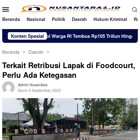
Loncat
Menu
ke
Mobile
konten
Beranda
Nasional
Politik
Daerah
Hukum Kriminal
Ra
Utang Pinjol Warga RI Tembus Rp105 Triliun Hingga Juni 2026
Konten Spesial
Beranda
Daerah
Terkait Retribusi Lapak di Foodcourt,
Perlu Ada Ketegasan
Admin Nusantara
Senin 5 September, 2022