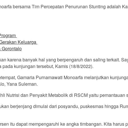
oarfa bersama Tim Percepatan Penurunan Stunting adalah Kabu
 Program
 Gerakan Keluarga
 Gorontalo
unkan karena banyak hal yang berpengaruh dan saling terkait. 
pada kunjungan tersebut, Kamis (18/8/2022).
etempat, Gamaria Purnamawati Monoarfa melanjutkan kunjunga
alo, Yana Suleman.
i ahli Nutrisi dan Penyakit Metabolik di RSCM yaitu pemantaua
jukan berjenjang dimulai dari posyandu, puskesmas hingga Ru
rsen itu dapat mempengaruhi ke angka timbangan. Kita harus 