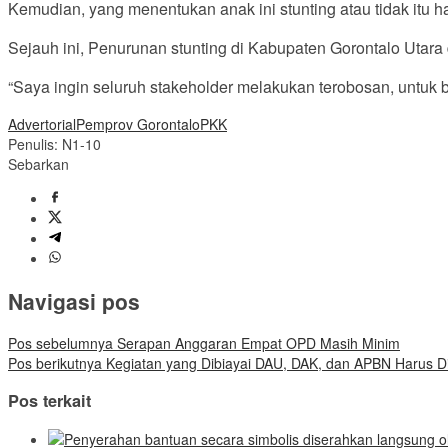
Kemudian, yang menentukan anak ini stunting atau tidak itu h
Sejauh ini, Penurunan stunting di Kabupaten Gorontalo Utara 
“Saya ingin seluruh stakeholder melakukan terobosan, untuk 
Advertorial
Pemprov Gorontalo
PKK
Penulis: N1-10
Sebarkan
Navigasi pos
Pos sebelumnya
Serapan Anggaran Empat OPD Masih Minim
Pos berikutnya
Kegiatan yang Dibiayai DAU, DAK, dan APBN Harus 
Pos terkait