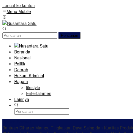
Loncat ke konten
Menu Mobile
Pencarian
Beranda
Nasional
Politik
Daerah
Hukum Kriminal
Ragam
lifestyle
Entertainmen
Lainnya
Konten Spesial
Bantuan Diharap Mampu Tingkatkan Daya Saing dan Kualitas Produ