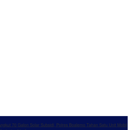
ngkut 70 Galon Solar Subsidi, Polres Boalemo Tahan Satu Unit Mobil