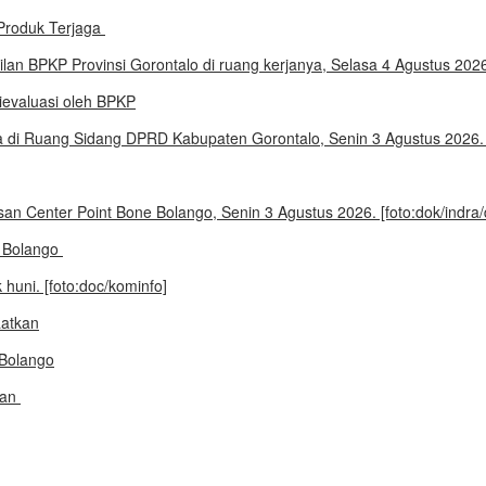
Produk Terjaga
evaluasi oleh BPKP
e Bolango
aatkan
kan