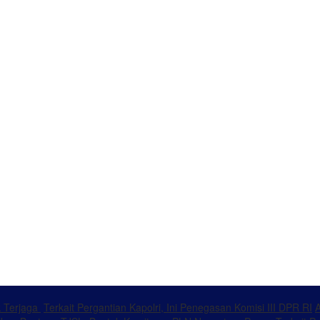
k Terjaga
Terkait Pergantian Kapolri, Ini Penegasan Komisi III DPR RI
A