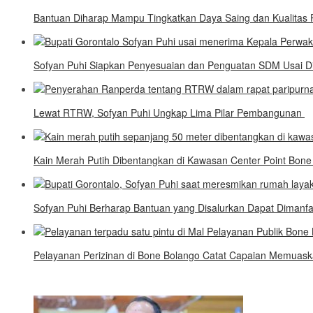
Bantuan Diharap Mampu Tingkatkan Daya Saing dan Kualitas 
Sofyan Puhi Siapkan Penyesuaian dan Penguatan SDM Usai Di
Lewat RTRW, Sofyan Puhi Ungkap Lima Pilar Pembangunan
Kain Merah Putih Dibentangkan di Kawasan Center Point Bon
Sofyan Puhi Berharap Bantuan yang Disalurkan Dapat Dimanf
Pelayanan Perizinan di Bone Bolango Catat Capaian Memuas