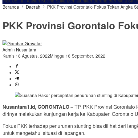
Pick Up
Ini Alasan Kucing Suka Menjatuhkan Barang dari Meja
Salu
Beranda
Daerah
PKK Provinsi Gorontalo Fokus Tekan Angka St
PKK Provinsi Gorontalo Fok
Admin Nusantara
Kamis 18 Agustus, 2022
Minggu 18 September, 2022
Nusantara1.id, GORONTALO
– TP. PKK Provinsi Gorontalo 
dirinya melakukan kunjungan kerja ke Kabupaten Gorontalo Ut
Fokus PKK terhadap penurunan stunting bisa dilihat dari lan
untuk mengetahui situasi di lapangan.