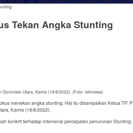
rkan Bantuan TJSL, Bentuk Komitmen PLN Nusantara Power Terkait Pe
unting
us Tekan Angka Stunting
fokus menekan angka stunting. Hal itu disampaikan Ketua TP. 
ara, Kamis (18/8/2022).
gkah konkrit terhadap intervensi percepatan penurunan Stunti