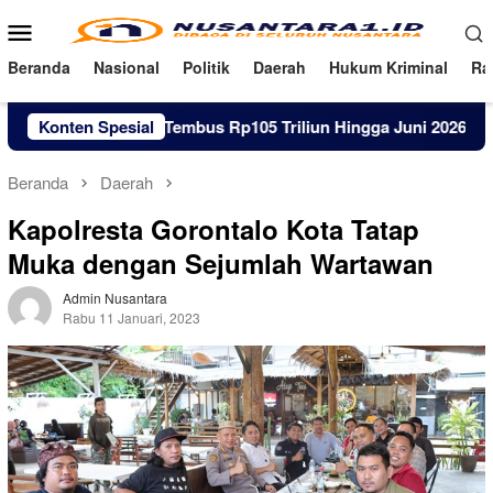
Loncat
Menu
ke
Mobile
konten
Beranda
Nasional
Politik
Daerah
Hukum Kriminal
Ra
ol Warga RI Tembus Rp105 Triliun Hingga Juni 2026
Konten Spesial
List
Beranda
Daerah
Kapolresta Gorontalo Kota Tatap
Muka dengan Sejumlah Wartawan
Admin Nusantara
Rabu 11 Januari, 2023