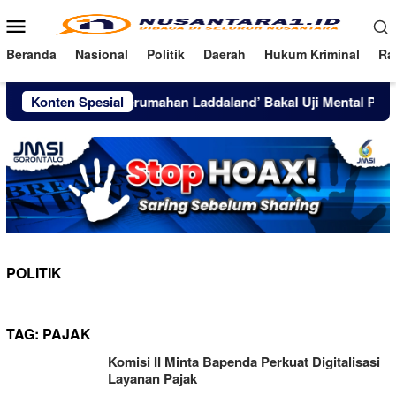
Loncat
Menu
ke
Mobile
konten
Beranda
Nasional
Politik
Daerah
Hukum Kriminal
Ra
 Horor, Film ‘Perumahan Laddaland’ Bakal Uji Mental Penonton
Konten Spesial
POLITIK
TAG:
PAJAK
Komisi II Minta Bapenda Perkuat Digitalisasi
Layanan Pajak