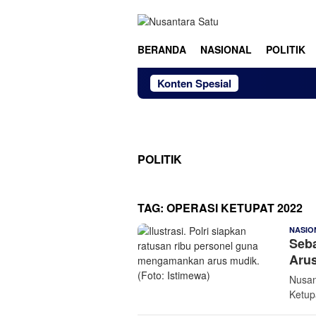
Loncat
ke
konten
BERANDA
NASIONAL
POLITIK
Konten Spesial
POLITIK
TAG:
OPERASI KETUPAT 2022
NASIO
Seb
Aru
Nusan
Ketup