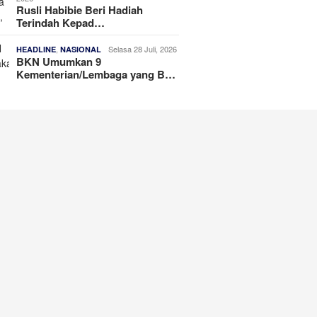
Rusli Habibie Beri Hadiah
Terindah Kepad…
,
Selasa 28 Juli, 2026
HEADLINE
NASIONAL
BKN Umumkan 9
Kementerian/Lembaga yang B…