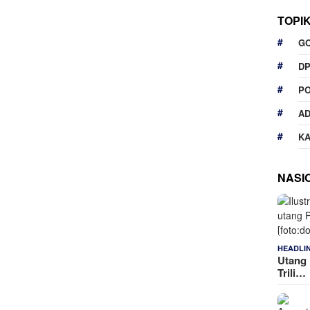
TOPI
G
D
P
A
K
NASI
HEADLI
Utang 
Trili…