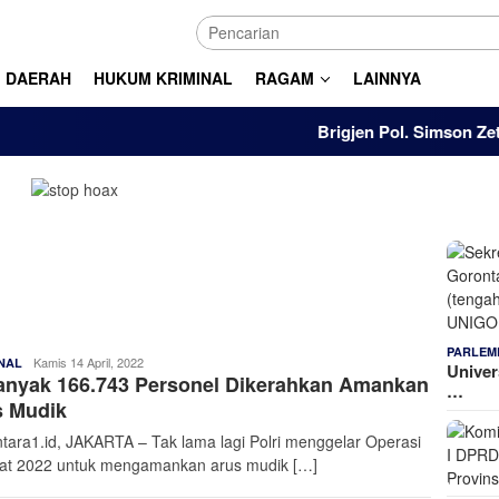
DAERAH
HUKUM KRIMINAL
RAGAM
LAINNYA
Brigjen Pol. Simson Zet Rin
PARLEM
Admin
Kamis 14 April, 2022
NAL
Univer
anyak 166.743 Personel Dikerahkan Amankan
Nusantara
…
s Mudik
tara1.id, JAKARTA – Tak lama lagi Polri menggelar Operasi
at 2022 untuk mengamankan arus mudik […]