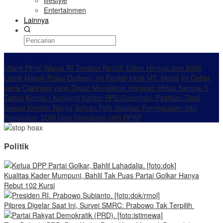
lifestyle
Entertainmen
Lainnya
Konten Spesial
Utang Pinjol Warga RI Tembus Rp105 Triliun Hingga Juni 2026
Listrik Masuk Pulau Dudepo, Ini Reaksi Idrus MT. Mopili
Ini Daftar
Jenis Olahraga yang Dapat Menaikkan Harapan Hidup Sampai 5
Tahun
Komisi I Kunjungi Kantor BPS Gorontalo, Pastikan Desil
Sesuai Kondisi Warga
Sofyan Puhi Siapkan Penyesuaian dan
Penguatan SDM Usai Dievaluasi oleh BPKP
Politik
Kualitas Kader Mumpuni, Bahlil Tak Puas Partai Golkar Hanya
Rebut 102 Kursi
Pilpres Digelar Saat Ini, Survei SMRC: Prabowo Tak Terpilih