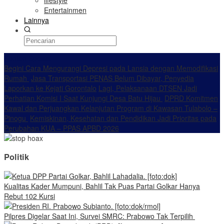
lifestyle
Entertainmen
Lainnya
Konten Spesial
Begini Cara Mengurangi Depresi pada Lansia dengan Memodifikasi
Rumah
Jasa Transportasi PENAS Belum Dibayar, Penyedia
Laporkan ke Kejati Gorontalo
Lagi, Pelaksanaan DTSEN Jadi
Perhatian Komisi I Saat Kunjungi Desa Batu Hijau
DPRD Komitmen
Kawal dan Perjuangkan Kelanjutan Program di Kawasan Tulabolo –
Pinogu
Kemiskinan, Kesehatan dan Pendidikan Jadi Prioritas pada
Perubahan KUA – PPAS APBD 2026
Politik
Kualitas Kader Mumpuni, Bahlil Tak Puas Partai Golkar Hanya
Rebut 102 Kursi
Pilpres Digelar Saat Ini, Survei SMRC: Prabowo Tak Terpilih