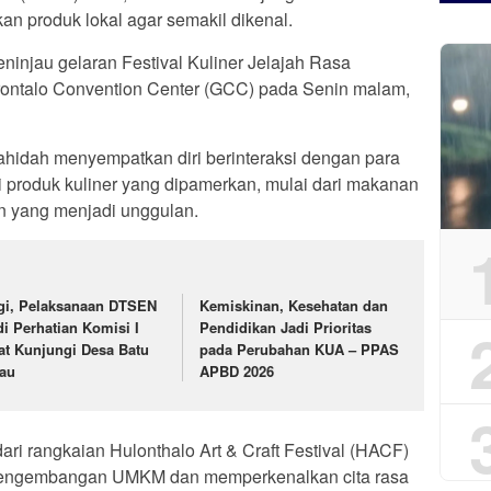
 produk lokal agar semakil dikenal.
ninjau gelaran Festival Kuliner Jelajah Rasa
rontalo Convention Center (GCC) pada Senin malam,
ahidah menyempatkan diri berinteraksi dengan para
produk kuliner yang dipamerkan, mulai dari makanan
n yang menjadi unggulan.
gi, Pelaksanaan DTSEN
Kemiskinan, Kesehatan dan
di Perhatian Komisi I
Pendidikan Jadi Prioritas
at Kunjungi Desa Batu
pada Perubahan KUA – PPAS
jau
APBD 2026
 dari rangkaian Hulonthalo Art & Craft Festival (HACF)
pengembangan UMKM dan memperkenalkan cita rasa