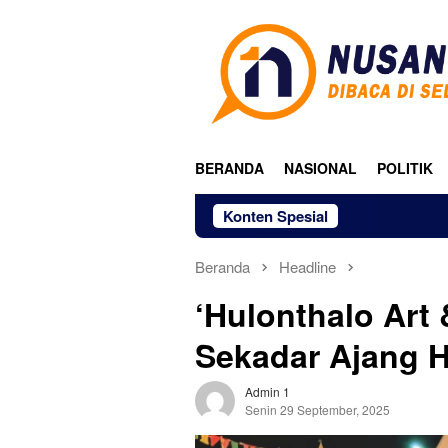
Loncat
ke
konten
BERANDA
NASIONAL
POLITIK
Konten Spesial
Beranda
Headline
‘Hulonthalo Art 
Sekadar Ajang 
Admin 1
Senin 29 September, 2025