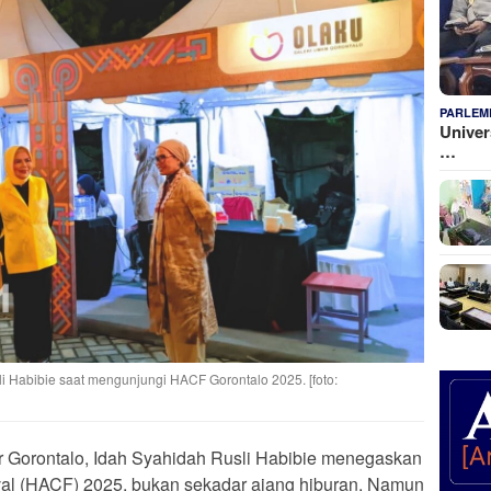
PARLEM
Univer
…
i Habibie saat mengunjungi HACF Gorontalo 2025. [foto:
 Gorontalo, Idah Syahidah Rusli Habibie menegaskan
ival (HACF) 2025, bukan sekadar ajang hiburan. Namun