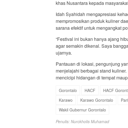
khas Nusantara kepada masyarakat
Idah Syahidah mengapresiasi kehad
mempromosikan produk kuliner daer
sarana efektif untuk mengangkat pot
“Festival ini bukan hanya ajang hi
agar semakin dikenal. Saya bangga
ujarnya.
Pantauan di lokasi, pengunjung yan
menjelajahi berbagai stand kuline
mencicipi hidangan di tempat maup
Gorontalo
HACF
HACF Goront
Karawo
Karawo Gorontalo
Par
Wakil Gubernur Gorontalo
Penulis: Nurckholis Muhamad