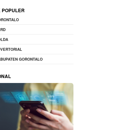
K POPULER
ORONTALO
PRD
OLDA
DVERTORIAL
ABUPATEN GORONTALO
ONAL