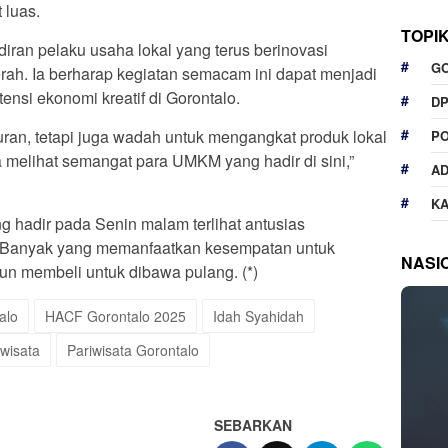
 luas.
TOPI
iran pelaku usaha lokal yang terus berinovasi
G
ah. Ia berharap kegiatan semacam ini dapat menjadi
ensi ekonomi kreatif di Gorontalo.
D
buran, tetapi juga wadah untuk mengangkat produk lokal
P
 melihat semangat para UMKM yang hadir di sini,”
A
K
g hadir pada Senin malam terlihat antusias
r. Banyak yang memanfaatkan kesempatan untuk
NASI
un membeli untuk dibawa pulang. (*)
alo
HACF Gorontalo 2025
Idah Syahidah
iwisata
Pariwisata Gorontalo
SEBARKAN