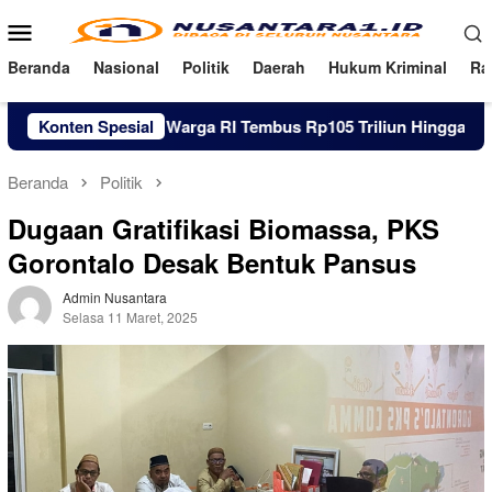
Loncat
Menu
ke
Mobile
konten
Beranda
Nasional
Politik
Daerah
Hukum Kriminal
Ra
tang Pinjol Warga RI Tembus Rp105 Triliun Hingga Juni 2026
Konten Spesial
Beranda
Politik
Dugaan Gratifikasi Biomassa, PKS
Gorontalo Desak Bentuk Pansus
Admin Nusantara
Selasa 11 Maret, 2025