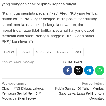
yang dianggap tidak berpihak kepada rakyat.
“Kami juga meminta pada istri-istri Aleg PKS yang terlibat
dalam forum PIAD, agar menjadi mitra positif mendukung
suami mereka dalam kerja-kerja kedewanan, dan
menghindari atau tidak terlibat pada hal-hal yang dapat
merusak citra suami sebagai anggota DPRD dan partai
PKS,” kuncinya. (*)
DPTW
Fraksi
Gorontalo
Pansus
PKS
Penulis: Moh. Rizaldy
SEBARKAN
Navigasi
Pos sebelumnya
Pos berikutnya
Oknum PNS Diduga Lakukan
Rubin Samau, 50 Tahun Menjual
pos
Penipuan Senilai Rp 1,5 M,
Sapu Lawa-Lawa Keliling Kota
Modus Janjikan Proyek
Gorontalo