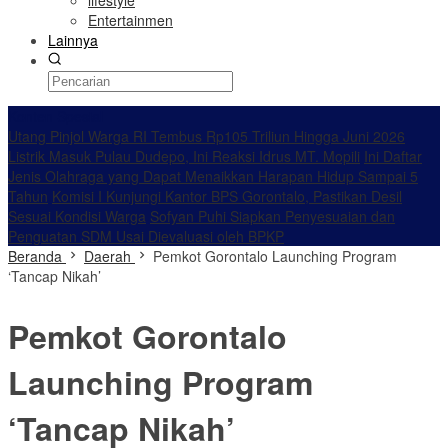
lifestyle
Entertainmen
Lainnya
Konten Spesial
Utang Pinjol Warga RI Tembus Rp105 Triliun Hingga Juni 2026
Listrik Masuk Pulau Dudepo, Ini Reaksi Idrus MT. Mopili
Ini Daftar
Jenis Olahraga yang Dapat Menaikkan Harapan Hidup Sampai 5
Tahun
Komisi I Kunjungi Kantor BPS Gorontalo, Pastikan Desil
Sesuai Kondisi Warga
Sofyan Puhi Siapkan Penyesuaian dan
Penguatan SDM Usai Dievaluasi oleh BPKP
Beranda
Daerah
Pemkot Gorontalo Launching Program
‘Tancap Nikah’
Pemkot Gorontalo
Launching Program
‘Tancap Nikah’