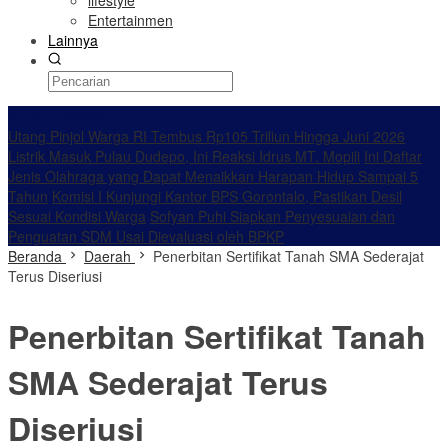
lifestyle
Entertainmen
Lainnya
Konten Spesial
Utang Pinjol Warga RI Tembus Rp105 Triliun Hingga Juni 2026
Listrik Masuk Pulau Dudepo, Ini Reaksi Idrus MT. Mopili
Ini Daftar
Jenis Olahraga yang Dapat Menaikkan Harapan Hidup Sampai 5
Tahun
Komisi I Kunjungi Kantor BPS Gorontalo, Pastikan Desil
Sesuai Kondisi Warga
Sofyan Puhi Siapkan Penyesuaian dan
Penguatan SDM Usai Dievaluasi oleh BPKP
Beranda
Daerah
Penerbitan Sertifikat Tanah SMA Sederajat
Terus Diseriusi
Penerbitan Sertifikat Tanah
SMA Sederajat Terus
Diseriusi