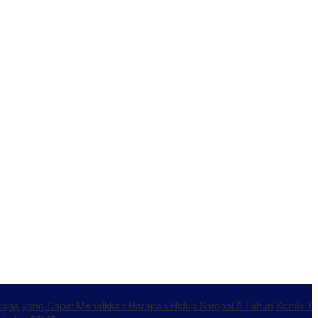
ahraga yang Dapat Menaikkan Harapan Hidup Sampai 5 Tahun
Komisi I