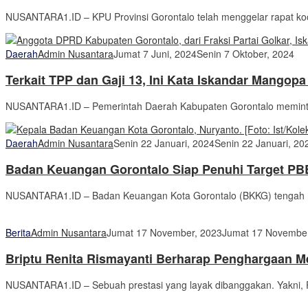
NUSANTARA1.ID – KPU Provinsi Gorontalo telah menggelar rapat koor
Daerah
Admin Nusantara
Jumat 7 Juni, 2024
Senin 7 Oktober, 2024
Terkait TPP dan Gaji 13, Ini Kata Iskandar Mangop
NUSANTARA1.ID – Pemerintah Daerah Kabupaten Gorontalo meminta 
Daerah
Admin Nusantara
Senin 22 Januari, 2024
Senin 22 Januari, 20
Badan Keuangan Gorontalo Siap Penuhi Target PB
NUSANTARA1.ID – Badan Keuangan Kota Gorontalo (BKKG) tengah m
Berita
Admin Nusantara
Jumat 17 November, 2023
Jumat 17 November
Briptu Renita Rismayanti Berharap Penghargaan M
NUSANTARA1.ID – Sebuah prestasi yang layak dibanggakan. Yakni,