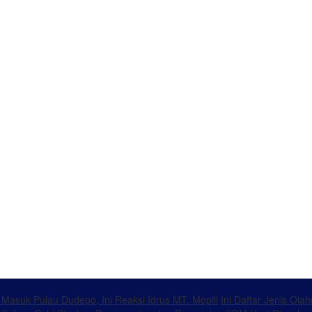
k Masuk Pulau Dudepo, Ini Reaksi Idrus MT. Mopili
Ini Daftar Jenis Ol