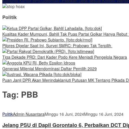
Kunjungi Kantor BPS Gorontalo, Pastikan Desil Sesuai Kondisi Warga
Politik
Kualitas Kader Mumpuni, Bahlil Tak Puas Partai Golkar Hanya Rebut 
Pilpres Digelar Saat Ini, Survei SMRC: Prabowo Tak Terpilih
Tiga Dekade PRD: Dari Kader Podo Kere Menjadi Pengelola Negara
Generasi Milenial Mendominasi Daftar Pemilih 2029
Puan Janji DPR Akan Menindaklanjuti Putusan MK Tentang Pilkada Di
Tag:
PBB
Politik
Admin Nusantara
Minggu 16 Juni, 2024
Minggu 16 Juni, 2024
Jelang PSU di Dapil Gorontalo 6, Perbaikan DCT Dip