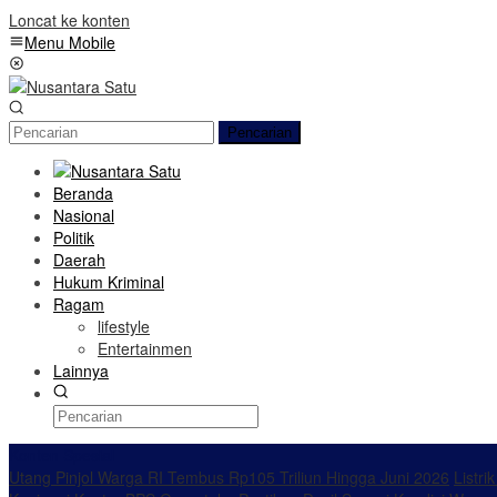
Loncat ke konten
Menu Mobile
Pencarian
Beranda
Nasional
Politik
Daerah
Hukum Kriminal
Ragam
lifestyle
Entertainmen
Lainnya
Konten Spesial
Utang Pinjol Warga RI Tembus Rp105 Triliun Hingga Juni 2026
Listri