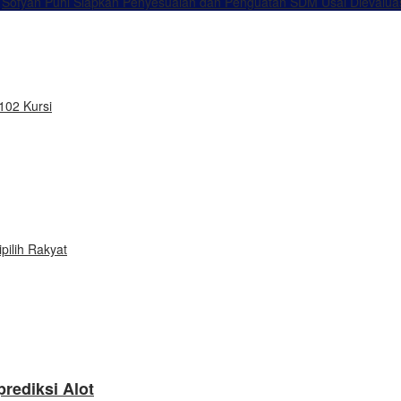
Sofyan Puhi Siapkan Penyesuaian dan Penguatan SDM Usai Dievalua
102 Kursi
pilih Rakyat
rediksi Alot