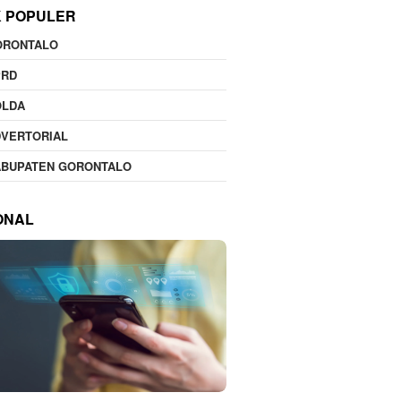
K POPULER
ORONTALO
PRD
OLDA
DVERTORIAL
ABUPATEN GORONTALO
ONAL