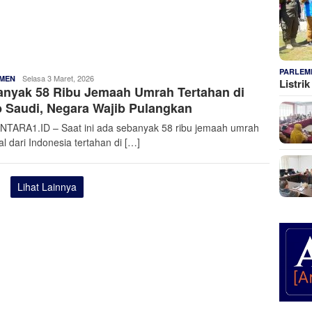
PARLEM
Admin
Selasa 3 Maret, 2026
MEN
Listri
nyak 58 Ribu Jemaah Umrah Tertahan di
Nusantara
 Saudi, Negara Wajib Pulangkan
TARA1.ID – Saat ini ada sebanyak 58 ribu jemaah umrah
l dari Indonesia tertahan di […]
Lihat Lainnya