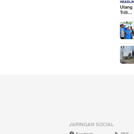
HEADLI
Utang 
Trili…
JARINGAN SOCIAL
Facebook
RSS