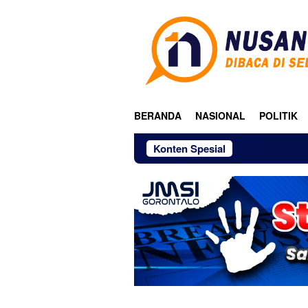
Loncat
ke
konten
BERANDA
NASIONAL
POLITIK
Konten Spesial