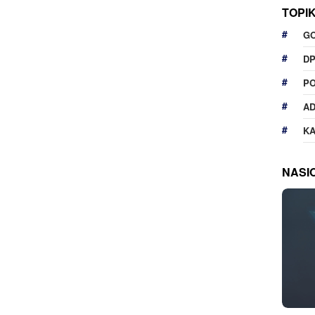
TOPI
G
D
P
A
K
NASI