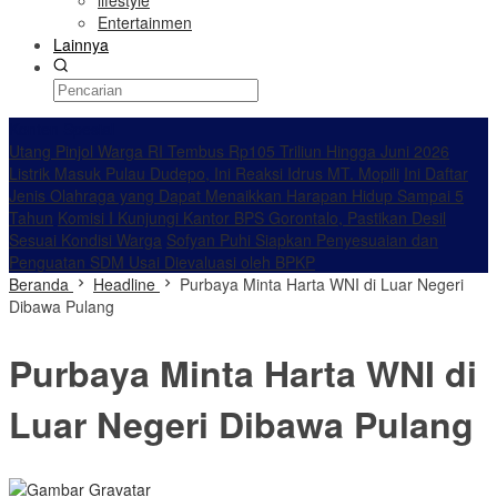
lifestyle
Entertainmen
Lainnya
Konten Spesial
Utang Pinjol Warga RI Tembus Rp105 Triliun Hingga Juni 2026
Listrik Masuk Pulau Dudepo, Ini Reaksi Idrus MT. Mopili
Ini Daftar
Jenis Olahraga yang Dapat Menaikkan Harapan Hidup Sampai 5
Tahun
Komisi I Kunjungi Kantor BPS Gorontalo, Pastikan Desil
Sesuai Kondisi Warga
Sofyan Puhi Siapkan Penyesuaian dan
Penguatan SDM Usai Dievaluasi oleh BPKP
Beranda
Headline
Purbaya Minta Harta WNI di Luar Negeri
Dibawa Pulang
Purbaya Minta Harta WNI di
Luar Negeri Dibawa Pulang