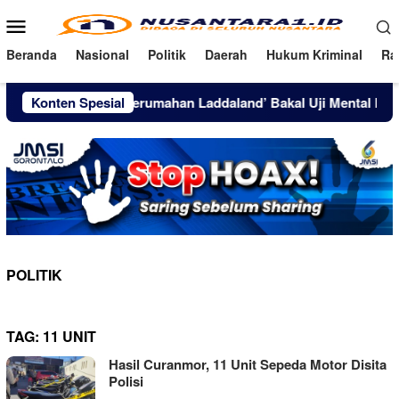
Loncat
Menu
ke
Mobile
konten
Beranda
Nasional
Politik
Daerah
Hukum Kriminal
Ra
 Horor, Film ‘Perumahan Laddaland’ Bakal Uji Mental Penonton
Konten Spesial
POLITIK
TAG:
11 UNIT
Hasil Curanmor, 11 Unit Sepeda Motor Disita
Polisi