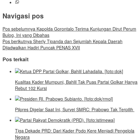
Navigasi pos
Pos sebelumnya
Kapolda Gorontalo Terima Kunjungan Dirut Perum
Bulog, Ini yang Dibahas
Pos berikutnya
Sherly Tjoanda dan Sejumlah Kepala Daerah
Dijadwalkan Hadiri Puncak PENAS XVII
Pos terkait
Kualitas Kader Mumpuni, Bahlil Tak Puas Partai Golkar Hanya
Rebut 102 Kursi
Pilpres Digelar Saat Ini, Survei SMRC: Prabowo Tak Terpilih
Tiga Dekade PRD: Dari Kader Podo Kere Menjadi Pengelola
Negara