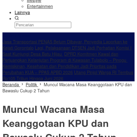
lifestyle
Entertainmen
Lainnya
Konten Spesial
Jasa Transportasi PENAS Belum Dibayar, Penyedia Laporkan ke
Kejati Gorontalo
Lagi, Pelaksanaan DTSEN Jadi Perhatian Komisi I
Saat Kunjungi Desa Batu Hijau
DPRD Komitmen Kawal dan
Perjuangkan Kelanjutan Program di Kawasan Tulabolo – Pinogu
Kemiskinan, Kesehatan dan Pendidikan Jadi Prioritas pada
Perubahan KUA – PPAS APBD 2026
Utang Pinjol Warga RI Tembus
Rp105 Triliun Hingga Juni 2026
Beranda
Politik
Muncul Wacana Masa Keanggotaan KPU dan
Bawaslu Cukup 2 Tahun
Muncul Wacana Masa
Keanggotaan KPU dan
Bawaslu Cukup 2 Tahun