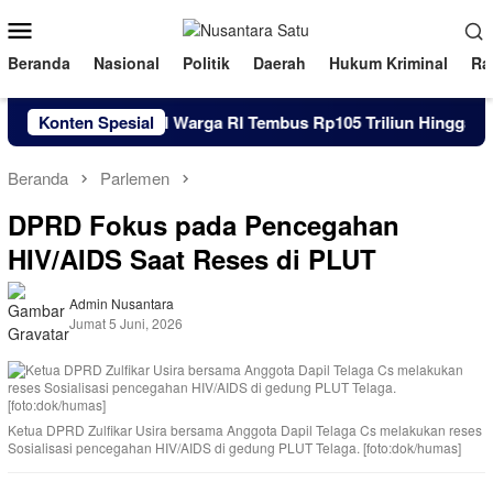
Loncat
Menu
ke
Mobile
konten
Beranda
Nasional
Politik
Daerah
Hukum Kriminal
Ra
Konten Spesial
Utang Pinjol Warga RI Tembus Rp105 Triliun Hingga Juni 2
Beranda
Parlemen
DPRD Fokus pada Pencegahan
HIV/AIDS Saat Reses di PLUT
Admin Nusantara
Jumat 5 Juni, 2026
Ketua DPRD Zulfikar Usira bersama Anggota Dapil Telaga Cs melakukan reses
Sosialisasi pencegahan HIV/AIDS di gedung PLUT Telaga. [foto:dok/humas]