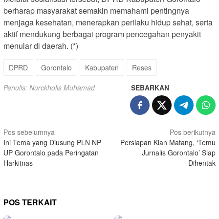
berharap masyarakat semakin memahami pentingnya
menjaga kesehatan, menerapkan perilaku hidup sehat, serta
aktif mendukung berbagai program pencegahan penyakit
menular di daerah. (*)
DPRD
Gorontalo
Kabupaten
Reses
Penulis: Nurckholis Muhamad
SEBARKAN
Navigasi
Pos sebelumnya
Pos berikutnya
Ini Tema yang Diusung PLN NP
Persiapan Kian Matang, ‘Temu
pos
UP Gorontalo pada Peringatan
Jurnalis Gorontalo’ Siap
Harkitnas
Dihentak
POS TERKAIT