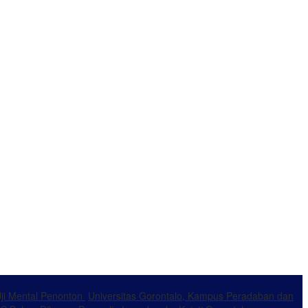
Uji Mental Penonton
Universitas Gorontalo, Kampus Peradaban dan