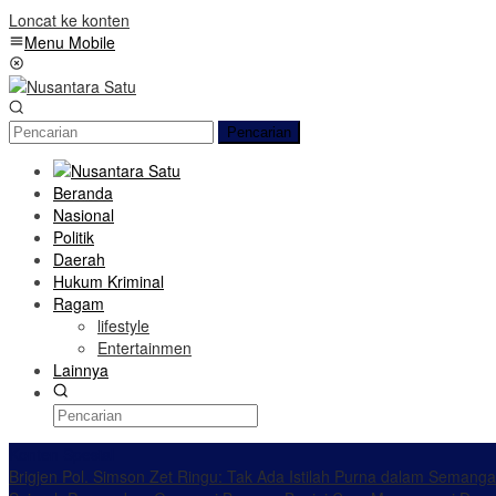
Loncat ke konten
Menu Mobile
Pencarian
Beranda
Nasional
Politik
Daerah
Hukum Kriminal
Ragam
lifestyle
Entertainmen
Lainnya
Konten Spesial
Brigjen Pol. Simson Zet Ringu: Tak Ada Istilah Purna dalam Semang