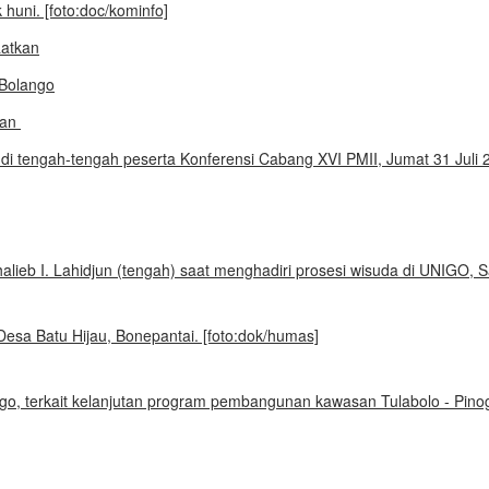
aatkan
kan