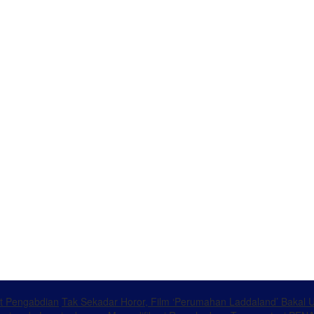
at Pengabdian
Tak Sekadar Horor, Film ‘Perumahan Laddaland’ Bakal 