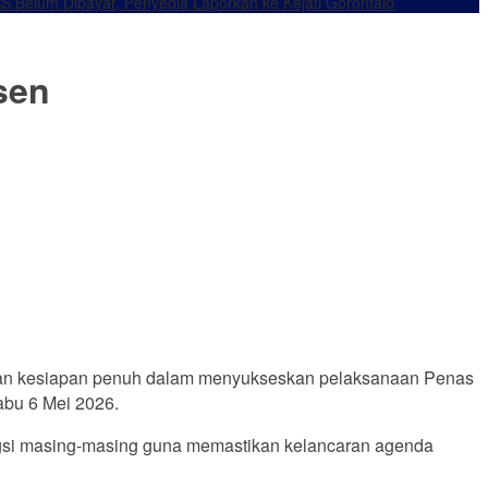
S Belum Dibayar, Penyedia Laporkan ke Kejati Gorontalo
sen
kan kesiapan penuh dalam menyukseskan pelaksanaan Penas
abu 6 Mei 2026.
ngsi masing-masing guna memastikan kelancaran agenda