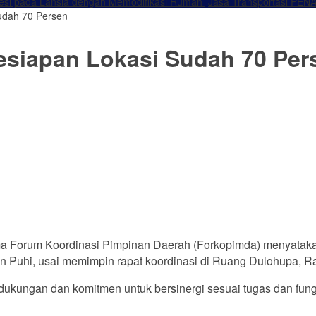
resi pada Lansia dengan Memodifikasi Rumah
Jasa Transportasi PENA
udah 70 Persen
esiapan Lokasi Sudah 70 Per
ma Forum Koordinasi Pimpinan Daerah (Forkopimda) menyata
an Puhi, usai memimpin rapat koordinasi di Ruang Dulohupa, R
 dukungan dan komitmen untuk bersinergi sesuai tugas dan fu