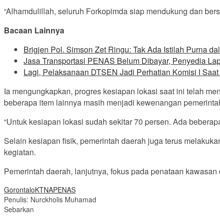
“Alhamdulillah, seluruh Forkopimda siap mendukung dan ber
Bacaan Lainnya
Brigjen Pol. Simson Zet Ringu: Tak Ada Istilah Purna
Jasa Transportasi PENAS Belum Dibayar, Penyedia Lapo
Lagi, Pelaksanaan DTSEN Jadi Perhatian Komisi I Saat
Ia mengungkapkan, progres kesiapan lokasi saat ini telah me
beberapa item lainnya masih menjadi kewenangan pemerintah 
“Untuk kesiapan lokasi sudah sekitar 70 persen. Ada beberap
Selain kesiapan fisik, pemerintah daerah juga terus melakuk
kegiatan.
Pemerintah daerah, lanjutnya, fokus pada penataan kawasan 
Gorontalo
KTNA
PENAS
Penulis: Nurckholis Muhamad
Sebarkan