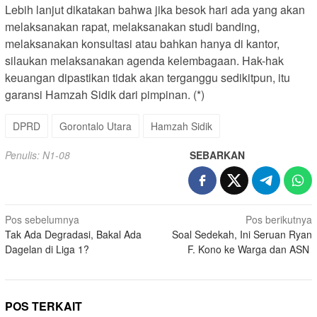
Lebih lanjut dikatakan bahwa jika besok hari ada yang akan
melaksanakan rapat, melaksanakan studi banding,
melaksanakan konsultasi atau bahkan hanya di kantor,
silaukan melaksanakan agenda kelembagaan. Hak-hak
keuangan dipastikan tidak akan terganggu sedikitpun, itu
garansi Hamzah Sidik dari pimpinan. (*)
DPRD
Gorontalo Utara
Hamzah Sidik
Penulis: N1-08
SEBARKAN
Navigasi
Pos sebelumnya
Pos berikutnya
Tak Ada Degradasi, Bakal Ada
Soal Sedekah, Ini Seruan Ryan
pos
Dagelan di Liga 1?
F. Kono ke Warga dan ASN
POS TERKAIT