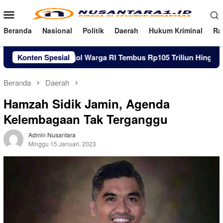
Loncat
Menu
ke
Mobile
konten
Beranda
Nasional
Politik
Daerah
Hukum Kriminal
Ra
Utang Pinjol Warga RI Tembus Rp105 Triliun Hingga Juni 2026
Konten Spesial
Beranda
Daerah
Hamzah Sidik Jamin, Agenda
Kelembagaan Tak Terganggu
Admin Nusantara
Minggu 15 Januari, 2023