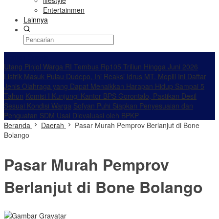
lifestyle
Entertainmen
Lainnya
Konten Spesial
Utang Pinjol Warga RI Tembus Rp105 Triliun Hingga Juni 2026
Listrik Masuk Pulau Dudepo, Ini Reaksi Idrus MT. Mopili
Ini Daftar
Jenis Olahraga yang Dapat Menaikkan Harapan Hidup Sampai 5
Tahun
Komisi I Kunjungi Kantor BPS Gorontalo, Pastikan Desil
Sesuai Kondisi Warga
Sofyan Puhi Siapkan Penyesuaian dan
Penguatan SDM Usai Dievaluasi oleh BPKP
Beranda
Daerah
Pasar Murah Pemprov Berlanjut di Bone
Bolango
Pasar Murah Pemprov
Berlanjut di Bone Bolango