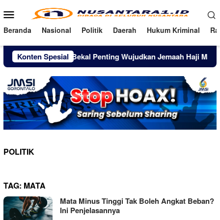
Loncat
Menu
ke
Mobile
konten
Beranda
Nasional
Politik
Daerah
Hukum Kriminal
Ra
Manasik Haji Bekal Penting Wujudkan Jemaah Haji Mandiri
Konten Spesial
POLITIK
TAG:
MATA
Mata Minus Tinggi Tak Boleh Angkat Beban?
Ini Penjelasannya