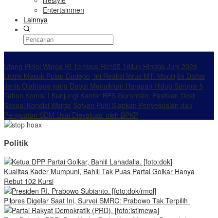
lifestyle
Entertainmen
Lainnya
Konten Spesial
Utang Pinjol Warga RI Tembus Rp105 Triliun Hingga Juni 2026
Listrik Masuk Pulau Dudepo, Ini Reaksi Idrus MT. Mopili
Ini Daftar
Jenis Olahraga yang Dapat Menaikkan Harapan Hidup Sampai 5
Tahun
Komisi I Kunjungi Kantor BPS Gorontalo, Pastikan Desil
Sesuai Kondisi Warga
Sofyan Puhi Siapkan Penyesuaian dan
Penguatan SDM Usai Dievaluasi oleh BPKP
Politik
Kualitas Kader Mumpuni, Bahlil Tak Puas Partai Golkar Hanya
Rebut 102 Kursi
Pilpres Digelar Saat Ini, Survei SMRC: Prabowo Tak Terpilih