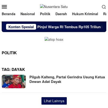
Loncat
Menu
ke
Mobile
konten
Beranda
Nasional
Politik
Daerah
Hukum Kriminal
Ra
Konten Spesial
Utang Pinjol Warga RI Tembus Rp105 Triliun Hingg
POLITIK
TAG:
DAYAK
Pilgub Kalteng, Partai Gerindra Usung Ketua
Dewan Adat Dayak
Lihat Lainnya