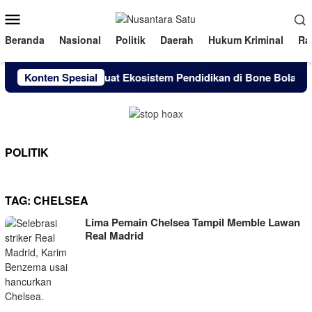
Loncat
Menu
ke
Mobile
konten
Beranda
Nasional
Politik
Daerah
Hukum Kriminal
Ra
Konten Spesial
Perkuat Ekosistem Pendidikan di Bone Bolango, 
POLITIK
TAG:
CHELSEA
Lima Pemain Chelsea Tampil Memble Lawan
Real Madrid