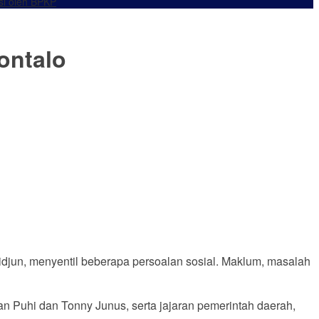
si oleh BPKP
ontalo
idjun, menyentil beberapa persoalan sosial. Maklum, masalah
n Puhi dan Tonny Junus, serta jajaran pemerintah daerah,