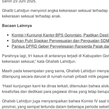
Senin 23 Juni 2025.
Ghalib Lahidjun menyorot angka kekerasan seksual terhadap
kekerasan seksual terhadap anak.
Bacaan Lainnya
Komisi I Kunjungi Kantor BPS Gorontalo, Pastikan Desi
Sofyan Puhi Siapkan Penyesuaian dan Penguatan SDM
Pansus DPRD Geber Penyelesaian Ranperda Pajak da
Parahnya lagi, 91 kasus di antaranya terjadi di Kabupaten Gor
kekerasan seksual,” kata Ghalieb Lahidjun.
Masih pada kesempatan yang sama, Ghalieb Lahidjun menyamp
ditampung secara darurat di rumah-rumah pribadi milik pe
“Hasil kunjungan kami ke dinas terkait, ditemukan bahwa aloka
kreativitas dan dedikasi para pegawai dinas yang tetap berup
Ghalieb Lahidjun juga menyampaikan bahwa Komisi IV saat i
provinsi, yang sempat tertunda dalam beberapa periode sebe