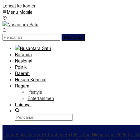
Loncat ke konten
Menu Mobile
Pencarian
Beranda
Nasional
Politik
Daerah
Hukum Kriminal
Ragam
lifestyle
Entertainmen
Lainnya
Konten Spesial
Utang Pinjol Warga RI Tembus Rp105 Triliun Hingga Juni 2026
Listri