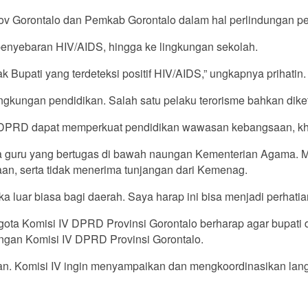
prov Gorontalo dan Pemkab Gorontalo dalam hal perlindungan 
a penyebaran HIV/AIDS, hingga ke lingkungan sekolah.
Bupati yang terdeteksi positif HIV/AIDS,” ungkapnya prihatin.
ngkungan pendidikan. Salah satu pelaku terorisme bahkan dike
PRD dapat memperkuat pendidikan wawasan kebangsaan, khusu
ara guru yang bertugas di bawah naungan Kementerian Agama. Me
n, serta tidak menerima tunjangan dari Kemenag.
 luar biasa bagi daerah. Saya harap ini bisa menjadi perhatia
ota Komisi IV DPRD Provinsi Gorontalo berharap agar bupati 
engan Komisi IV DPRD Provinsi Gorontalo.
n. Komisi IV ingin menyampaikan dan mengkoordinasikan langsu