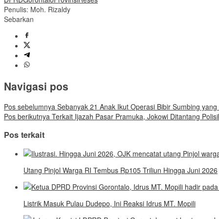
Penulis: Moh. Rizaldy
Sebarkan
Navigasi pos
Pos sebelumnya
Sebanyak 21 Anak Ikut Operasi Bibir Sumbing yang 
Pos berikutnya
Terkait Ijazah Pasar Pramuka, Jokowi Ditantang Polis
Pos terkait
Utang Pinjol Warga RI Tembus Rp105 Triliun Hingga Juni 2026
Listrik Masuk Pulau Dudepo, Ini Reaksi Idrus MT. Mopili