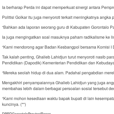
Ia berharap Perda ini dapat memperkuat sinergi antara Pem
Politisi Golkar itu juga menyoroti terkait meningkatnya angk
“Bahkan ada laporan seorang guru di Kabupaten Gorontalo Pak 
Ia juga mengingatkan soal masuknya paham radikalisme ke li
“Kami mendorong agar Badan Kesbangpol bersama Komisi I D
Tak kalah penting, Ghalieb Lahidjun turut menyoroti nasib p
Pendidikan (Dapodik) Kementerian Pendidikan dan Kebudayaa
“Mereka seolah hidup di dua alam. Padahal pengabdian mereka
Mengakhiri penyampaiannya Ghalieb Lahidjun yang juga angg
membahas lebih dalam berbagai persoalan sosial tersebut d
“Kami mohon kesediaan waktu bapak bupati di lain kesempata
kuncinya. (**)
DPRD
Gorontalo
Provinsi
Reses