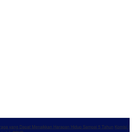
ahraga yang Dapat Menaikkan Harapan Hidup Sampai 5 Tahun
Komisi I