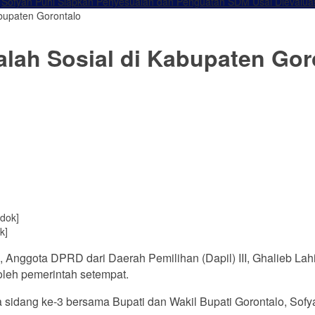
Sofyan Puhi Siapkan Penyesuaian dan Penguatan SDM Usai Dievalua
abupaten Gorontalo
alah Sosial di Kabupaten Gor
k]
 Anggota DPRD dari Daerah Pemilihan (Dapil) III, Ghalieb Lah
oleh pemerintah setempat.
sidang ke-3 bersama Bupati dan Wakil Bupati Gorontalo, Sofya