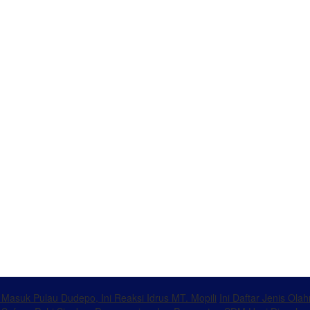
k Masuk Pulau Dudepo, Ini Reaksi Idrus MT. Mopili
Ini Daftar Jenis Ol