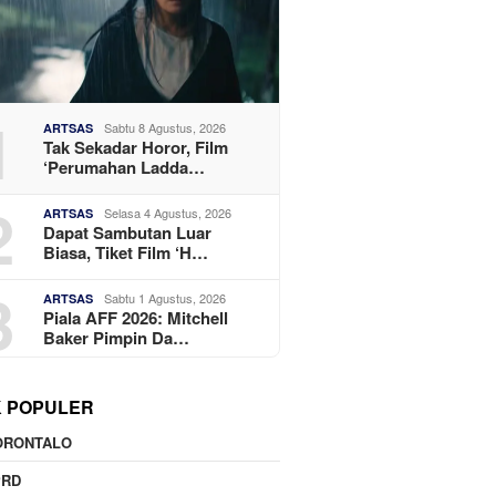
1
Sabtu 8 Agustus, 2026
ARTSAS
Tak Sekadar Horor, Film
‘Perumahan Ladda…
2
Selasa 4 Agustus, 2026
ARTSAS
Dapat Sambutan Luar
Biasa, Tiket Film ‘H…
3
Sabtu 1 Agustus, 2026
ARTSAS
Piala AFF 2026: Mitchell
Baker Pimpin Da…
K POPULER
ORONTALO
PRD