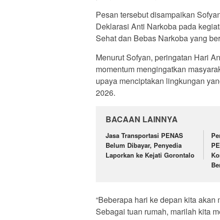
Pesan tersebut disampaikan Sofya
Deklarasi Anti Narkoba pada kegi
Sehat dan Bebas Narkoba yang berl
Menurut Sofyan, peringatan Hari Ant
momentum mengingatkan masyarakat 
upaya menciptakan lingkungan y
2026.
BACAAN LAINNYA
Jasa Transportasi PENAS
Pe
Belum Dibayar, Penyedia
PE
Laporkan ke Kejati Gorontalo
Ko
Be
“Beberapa hari ke depan kita akan
Sebagai tuan rumah, marilah kita m