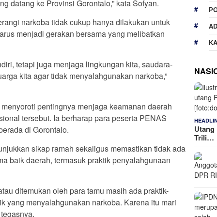
g datang ke Provinsi Gorontalo,” kata Sofyan.
P
ngi narkoba tidak cukup hanya dilakukan untuk
A
 harus menjadi gerakan bersama yang melibatkan
K
endiri, tetapi juga menjaga lingkungan kita, saudara-
NASI
eluarga kita agar tidak menyalahgunakan narkoba,”
a menyoroti pentingnya menjaga keamanan daerah
onal tersebut. Ia berharap para peserta PENAS
HEADLI
Utang 
berada di Gorontalo.
Trili…
njukkan sikap ramah sekaligus memastikan tidak ada
ma baik daerah, termasuk praktik penyalahgunaan
atau ditemukan oleh para tamu masih ada praktik-
aktik yang menyalahgunakan narkoba. Karena itu mari
 tegasnya.