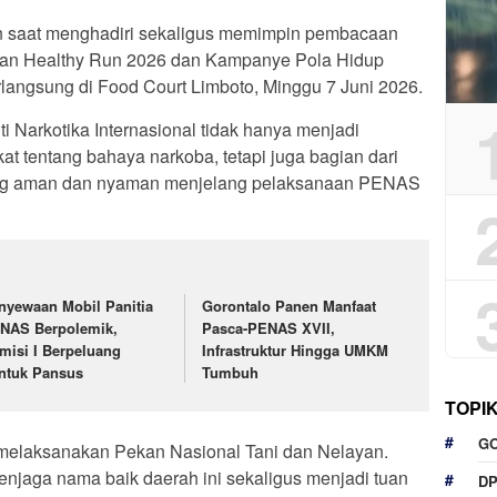
n saat menghadiri sekaligus memimpin pembacaan
atan Healthy Run 2026 dan Kampanye Pola Hidup
angsung di Food Court Limboto, Minggu 7 Juni 2026.
i Narkotika Internasional tidak hanya menjadi
tentang bahaya narkoba, tetapi juga bagian dari
ang aman dan nyaman menjelang pelaksanaan PENAS
nyewaan Mobil Panitia
Gorontalo Panen Manfaat
NAS Berpolemik,
Pasca-PENAS XVII,
misi I Berpeluang
Infrastruktur Hingga UMKM
ntuk Pansus
Tumbuh
TOPI
G
 melaksanakan Pekan Nasional Tani dan Nelayan.
enjaga nama baik daerah ini sekaligus menjadi tuan
D