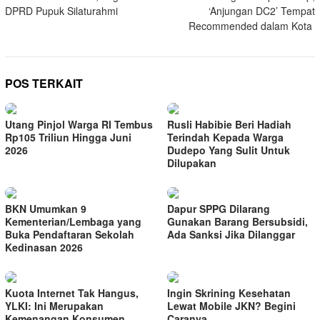
pos
DPRD Pupuk Silaturahmi
‘Anjungan DC2’ Tempat
Recommended dalam Kota
POS TERKAIT
Utang Pinjol Warga RI Tembus
Rusli Habibie Beri Hadiah
Rp105 Triliun Hingga Juni
Terindah Kepada Warga
2026
Dudepo Yang Sulit Untuk
Dilupakan
BKN Umumkan 9
Dapur SPPG Dilarang
Kementerian/Lembaga yang
Gunakan Barang Bersubsidi,
Buka Pendaftaran Sekolah
Ada Sanksi Jika Dilanggar
Kedinasan 2026
Kuota Internet Tak Hangus,
Ingin Skrining Kesehatan
YLKI: Ini Merupakan
Lewat Mobile JKN? Begini
Kemenangan Konsumen
Caranya