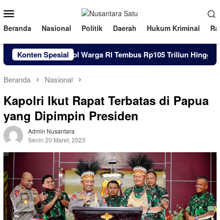
Loncat
Menu
ke
Mobile
konten
Beranda
Nasional
Politik
Daerah
Hukum Kriminal
Ra
Konten Spesial
Utang Pinjol Warga RI Tembus Rp105 Triliun Hingga Juni 
Beranda
Nasional
Kapolri Ikut Rapat Terbatas di Papua
yang Dipimpin Presiden
Admin Nusantara
Senin 20 Maret, 2023