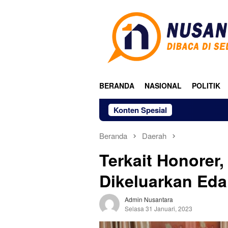
Loncat
ke
konten
BERANDA
NASIONAL
POLITIK
Konten Spesial
Beranda
Daerah
Terkait Honorer
Dikeluarkan Ed
Admin Nusantara
Selasa 31 Januari, 2023