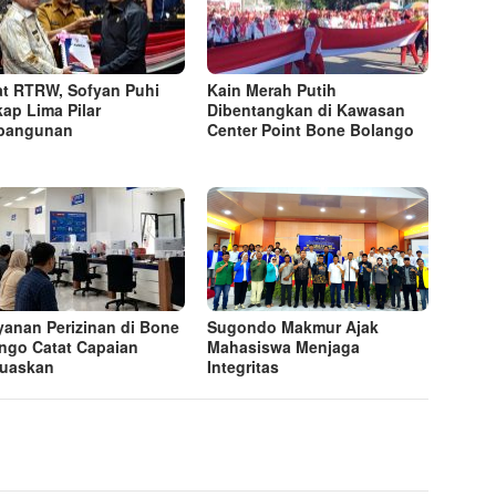
t RTRW, Sofyan Puhi
Kain Merah Putih
ap Lima Pilar
Dibentangkan di Kawasan
bangunan
Center Point Bone Bolango
yanan Perizinan di Bone
Sugondo Makmur Ajak
ngo Catat Capaian
Mahasiswa Menjaga
uaskan
Integritas