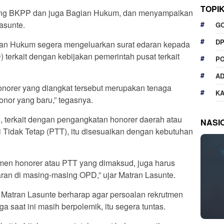
TOPI
ang BKPP dan juga Bagian Hukum, dan menyampaikan
Lasunte.
G
D
an Hukum segera mengeluarkan surat edaran kepada
terkait dengan kebijakan pemerintah pusat terkait
P
A
honorer yang diangkat tersebut merupakan tenaga
K
nor yang baru,” tegasnya.
te, terkait dengan pengangkatan honorer daerah atau
NASI
 Tidak Tetap (PTT), itu disesuaikan dengan kebutuhan
utmen honorer atau PTT yang dimaksud, juga harus
an di masing-masing OPD,” ujar Matran Lasunte.
Matran Lasunte berharap agar persoalan rekrutmen
a saat ini masih berpolemik, itu segera tuntas.