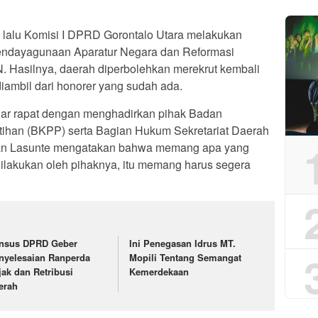
i lalu Komisi I DPRD Gorontalo Utara melakukan
Pendayagunaan Aparatur Negara dan Reformasi
 Hasilnya, daerah diperbolehkan merekrut kembali
 diambil dari honorer yang sudah ada.
lar rapat dengan menghadirkan pihak Badan
ihan (BKPP) serta Bagian Hukum Sekretariat Daerah
atran Lasunte mengatakan bahwa memang apa yang
 dilakukan oleh pihaknya, itu memang harus segera
nsus DPRD Geber
Ini Penegasan Idrus MT.
nyelesaian Ranperda
Mopili Tentang Semangat
jak dan Retribusi
Kemerdekaan
erah