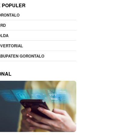
K POPULER
ORONTALO
PRD
OLDA
DVERTORIAL
ABUPATEN GORONTALO
ONAL