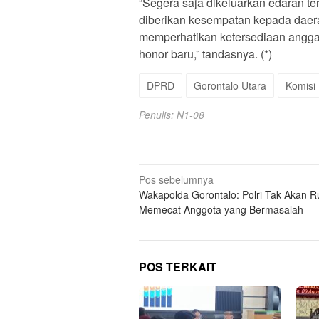
“Segera saja dikeluarkan edaran te
diberikan kesempatan kepada daer
memperhatikan ketersediaan angga
honor baru,” tandasnya. (*)
DPRD
Gorontalo Utara
Komisi 
Penulis: N1-08
Navigasi
Pos sebelumnya
Wakapolda Gorontalo: Polri Tak Akan R
pos
Memecat Anggota yang Bermasalah
POS TERKAIT