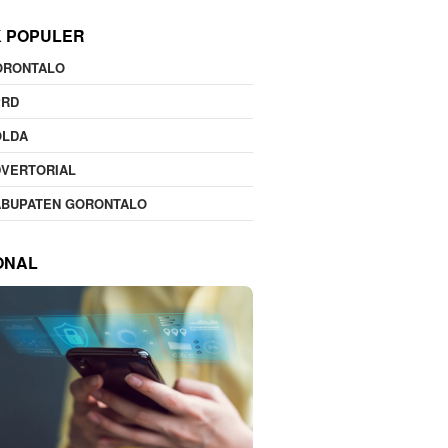
K POPULER
ORONTALO
PRD
OLDA
DVERTORIAL
ABUPATEN GORONTALO
ONAL