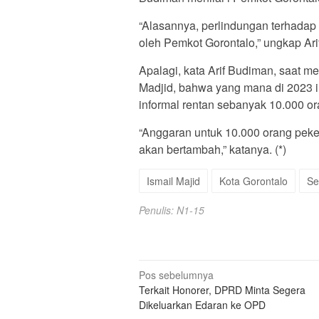
“Alasannya, perlindungan terhadap
oleh Pemkot Gorontalo,” ungkap Ar
Apalagi, kata Arif Budiman, saat 
Madjid, bahwa yang mana di 2023 i
informal rentan sebanyak 10.000 or
“Anggaran untuk 10.000 orang peker
akan bertambah,” katanya. (*)
Ismail Majid
Kota Gorontalo
Se
Penulis: N1-15
Navigasi
Pos sebelumnya
Terkait Honorer, DPRD Minta Segera
pos
Dikeluarkan Edaran ke OPD