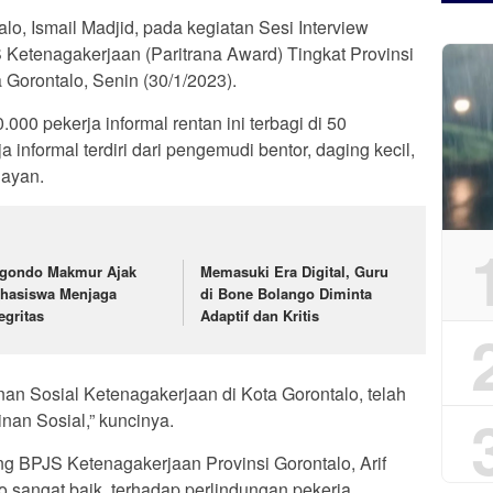
lo, Ismail Madjid, pada kegiatan Sesi Interview
Ketenagakerjaan (Paritrana Award) Tingkat Provinsi
 Gorontalo, Senin (30/1/2023).
0.000 pekerja informal rentan ini terbagi di 50
 informal terdiri dari pengemudi bentor, daging kecil,
layan.
gondo Makmur Ajak
Memasuki Era Digital, Guru
hasiswa Menjaga
di Bone Bolango Diminta
egritas
Adaptif dan Kritis
an Sosial Ketenagakerjaan di Kota Gorontalo, telah
nan Sosial,” kuncinya.
 BPJS Ketenagakerjaan Provinsi Gorontalo, Arif
 sangat baik, terhadap perlindungan pekerja.