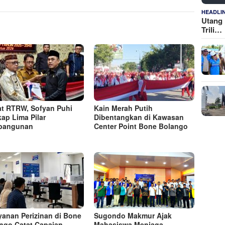
HEADLI
Utang 
Trili…
t RTRW, Sofyan Puhi
Kain Merah Putih
ap Lima Pilar
Dibentangkan di Kawasan
bangunan
Center Point Bone Bolango
yanan Perizinan di Bone
Sugondo Makmur Ajak
ngo Catat Capaian
Mahasiswa Menjaga