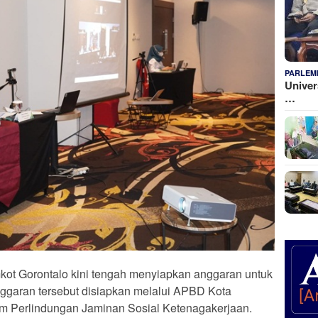
PARLEM
Univer
…
t Gorontalo kini tengah menyiapkan anggaran untuk
nggaran tersebut disiapkan melalui APBD Kota
m Perlindungan Jaminan Sosial Ketenagakerjaan.