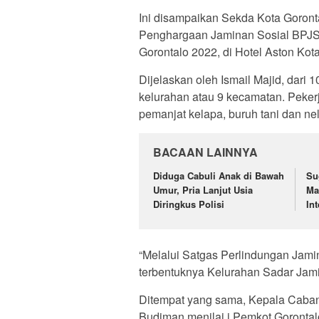
Ini disampaikan Sekda Kota Goronta
Penghargaan Jaminan Sosial BPJS 
Gorontalo 2022, di Hotel Aston Kota
Dijelaskan oleh Ismail Majid, dari 1
kelurahan atau 9 kecamatan. Pekerja
pemanjat kelapa, buruh tani dan ne
BACAAN LAINNYA
Diduga Cabuli Anak di Bawah
Su
Umur, Pria Lanjut Usia
Ma
Diringkus Polisi
Int
“Melalui Satgas Perlindungan Jamin
terbentuknya Kelurahan Sadar Jami
Ditempat yang sama, Kepala Cabang
Budiman menilai i Pemkot Gorontalo