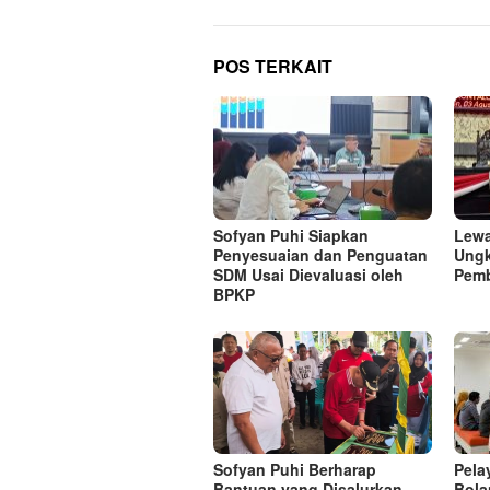
POS TERKAIT
Sofyan Puhi Siapkan
Lewa
Penyesuaian dan Penguatan
Ungk
SDM Usai Dievaluasi oleh
Pem
BPKP
Sofyan Puhi Berharap
Pela
Bantuan yang Disalurkan
Bola