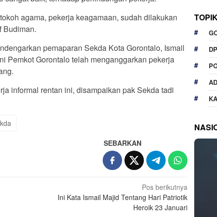
TOPI
 tokoh agama, pekerja keagamaan, sudah dilakukan
if Budiman.
G
mendengarkan pemaparan Sekda Kota Gorontalo, Ismail
D
ni Pemkot Gorontalo telah menganggarkan pekerja
P
ang.
A
ja informal rentan ini, disampaikan pak Sekda tadi
K
kda
NASI
SEBARKAN
Pos berikutnya
Ini Kata Ismail Majid Tentang Hari Patriotik
Heroik 23 Januari