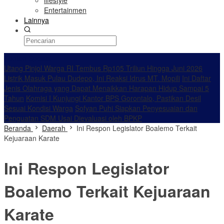
lifestyle
Entertainmen
Lainnya
Konten Spesial
Utang Pinjol Warga RI Tembus Rp105 Triliun Hingga Juni 2026
Listrik Masuk Pulau Dudepo, Ini Reaksi Idrus MT. Mopili
Ini Daftar
Jenis Olahraga yang Dapat Menaikkan Harapan Hidup Sampai 5
Tahun
Komisi I Kunjungi Kantor BPS Gorontalo, Pastikan Desil
Sesuai Kondisi Warga
Sofyan Puhi Siapkan Penyesuaian dan
Penguatan SDM Usai Dievaluasi oleh BPKP
Beranda
Daerah
Ini Respon Legislator Boalemo Terkait
Kejuaraan Karate
Ini Respon Legislator
Boalemo Terkait Kejuaraan
Karate