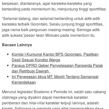
berpesan, diantaranya, agar karateka-karateka yang
bertanding pada momentum itu, menjunjung tinggi sportifitas.
“Selamat datang, dan selamat bertanding untuk adik-adik
karateka terbaik Gorontalo. Selalu junjung tinggi sportifitas,
jaga nama baik perguruan masing-masing. Semoga adik-
adik sukses,”pesan Iwan Woluwo pada momentum itu.
Bacaan Lainnya
Komisi I Kunjungi Kantor BPS Gorontalo, Pastikan
Desil Sesuai Kondisi Warga
Pansus DPRD Geber Penyelesaian Ranperda Pajak
dan Retribusi Daerah
Ini Penegasan Idrus MT. Mopili Tentang Semangat
Kemerdekaan
Menurut legislator Boalemo 4 Periode ini, salah satu cabang
olahraga yang diyakini dapat membentuk karakter
pemberani dan nilai-nilai karakter terpuji lainnya, adalah
karate. Sehingga ia meminta para atlet menempatkan daya