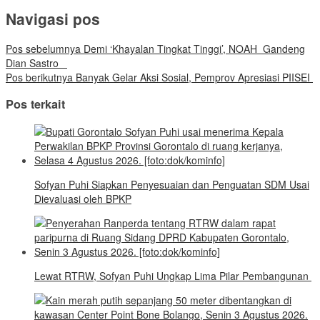
Navigasi pos
Pos sebelumnya
Demi ‘Khayalan Tingkat Tinggi’, NOAH Gandeng
Dian Sastro
Pos berikutnya
Banyak Gelar Aksi Sosial, Pemprov Apresiasi PIISEI
Pos terkait
Sofyan Puhi Siapkan Penyesuaian dan Penguatan SDM Usai
Dievaluasi oleh BPKP
Lewat RTRW, Sofyan Puhi Ungkap Lima Pilar Pembangunan