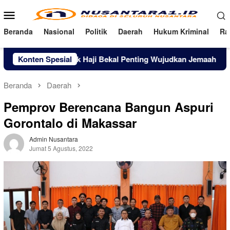
Loncat
Menu
ke
Mobile
konten
Beranda
Nasional
Politik
Daerah
Hukum Kriminal
Ra
Konten Spesial
Manasik Haji Bekal Penting Wujudkan Jemaah Haji Mandiri
Beranda
Daerah
Pemprov Berencana Bangun Aspuri
Gorontalo di Makassar
Admin Nusantara
Jumat 5 Agustus, 2022