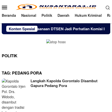
Loncat
Menu
ke
Mobile
konten
Beranda
Nasional
Politik
Daerah
Hukum Kriminal
Ra
Konten Spesial
Lagi, Pelaksanaan DTSEN Jadi Perhatian Komisi I Saat 
POLITIK
TAG:
PEDANG PORA
Langkah Kapolda Gorontalo Disambut
Gapura Pedang Pora