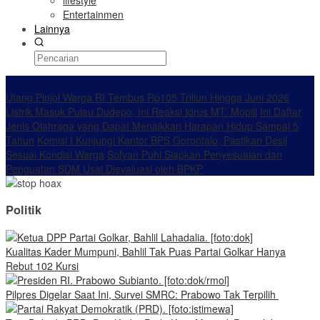
lifestyle
Entertainmen
Lainnya
Konten Spesial
Utang Pinjol Warga RI Tembus Rp105 Triliun Hingga Juni 2026
Listrik Masuk Pulau Dudepo, Ini Reaksi Idrus MT. Mopili
Ini Daftar
Jenis Olahraga yang Dapat Menaikkan Harapan Hidup Sampai 5
Tahun
Komisi I Kunjungi Kantor BPS Gorontalo, Pastikan Desil
Sesuai Kondisi Warga
Sofyan Puhi Siapkan Penyesuaian dan
Penguatan SDM Usai Dievaluasi oleh BPKP
Politik
Kualitas Kader Mumpuni, Bahlil Tak Puas Partai Golkar Hanya
Rebut 102 Kursi
Pilpres Digelar Saat Ini, Survei SMRC: Prabowo Tak Terpilih